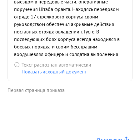
выездом в передовые части, оперативные
поручения Штаба франта. Находясь передовом
отряде 17 стрелкового корпуса своим
руководством обеспечил акривные действия
поставных отрядк овладении г. Густе. В
последующих боях корпуса всегда находился в
боевых порядка и своим бесстрашим
воодушевлял офицеръ и солдатна выполнения
поставленной водит. Клементьев смелый, храбрый
Текст распознан автоматически
решительных бою Генерал, Честный правдивый
Показать исходный документ
Комадир. Свой опыт по дейсвиям войск в горах
умело и доходчиво передает войском унит их ...»
Первая страница приказа