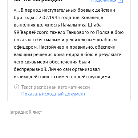
«... В период наступательных боевых действии
бри годы с 2.02.1945 года тов. Ковалец в
выполняя должность Начальника Штаба
99Гвардейского тяжело Танкового го Полка в бою
показал себя смалым и решительным штабным
офицером. Настойчиво и правильно. обеспечи
вающим решения кома ндира в бою в результате
чего связь мери обеспечения были
беспрерывной. Лично сам организовал
взаимодействия с совместно действующими
частями. В боях за деревни Ясеница Польше 8.
Текст распознан автоматически
фираля 1945 года когда танки находились в
Показать исходный документ
окружении у противника тов.Новалец сам лично
учавствовал в отражении контратак противника,
Наградной лист
где был тяжело ранен, но с полита не уходил в
течении 2-й суток пока не 3 аступил новый
временно исполня ющий должность Начальника
штаба. ...»