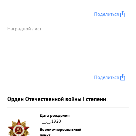
должности. Тов. КОВАЛЕЦ все время находится на
передовых наблюдательных пунктах при любых
Поделиться
условиях знал - обстановку действий
подразделений бригады и взаимодейст ствующих
Наградной лист
частей. Своеврменно информируя командование
бригады и командиров частей тов. КОВАЛЕЦ
помогал командованию бригады настойчиво и
умето обеспечивать руководство подразделений
в бою. Лично сам -организовыват и проводит
увязку взаимодействия танков с пехотой и
Поделиться
артиллерией. ...»
Орден Отечественной войны I степени
Дата рождения
__.__.1920
Военно-пересыльный
пункт