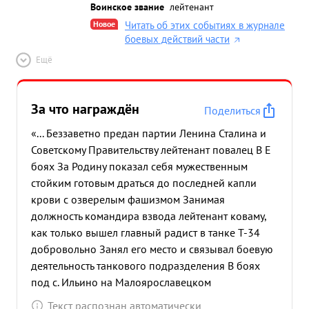
Воинское звание
лейтенант
Новое
Читать об этих событиях в журнале
боевых действий части
Ещё
За что награждён
Поделиться
«... Беззаветно предан партии Ленина Сталина и
Советскому Правительству лейтенант повалец В Е
боях За Родину показал себя мужественным
стойким готовым драться до последней капли
крови с озверелым фашизмом Занимая
должность командира взвода лейтенант коваму,
как только вышел главный радист в танке Т-34
добровольно Занял его место и связывал боевую
деятельность танкового подразделения В боях
под с. Ильино на Малоярославецком
направлении машина лейтенанта Ковалец За 14 и
Текст распознан автоматически