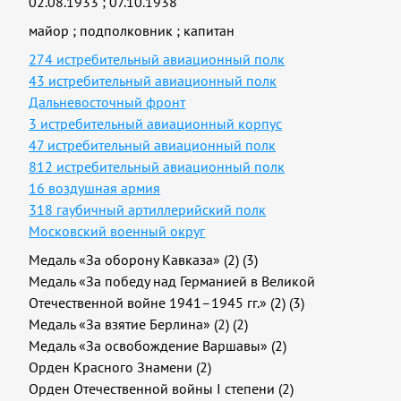
02.08.1933
;
07.10.1938
майор
;
подполковник
;
капитан
274 истребительный авиационный полк
43 истребительный авиационный полк
Дальневосточный фронт
3 истребительный авиационный корпус
47 истребительный авиационный полк
812 истребительный авиационный полк
16 воздушная армия
318 гаубичный артиллерийский полк
Московский военный округ
Медаль «За оборону Кавказа» (2) (3)
Медаль «За победу над Германией в Великой
Отечественной войне 1941–1945 гг.» (2) (3)
Медаль «За взятие Берлина» (2) (2)
Медаль «За освобождение Варшавы» (2)
Орден Красного Знамени (2)
Орден Отечественной войны I степени (2)