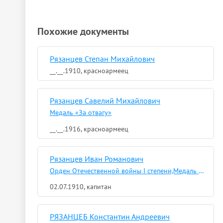
Похожие документы
Рязанцев Степан Михайлович
__.__.1910, красноармеец
Рязанцев Савелий Михайлович
Медаль «За отвагу»
__.__.1916, красноармеец
Рязанцев Иван Романович
Орден Отечественной войны I степени,Медаль «За отвагу»,Медаль «За оборону Ленинграда»,Медаль «За победу над Германией в Великой Отечественной войне 1941–1945 гг.»
02.07.1910, капитан
РЯЗАНЦЕБ Константин Андреевич