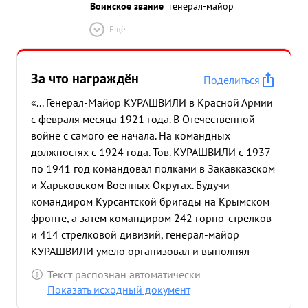
Воинское звание
генерал-майор
Ещё
За что награждён
Поделиться
«... Генерал-Майор КУРАШВИЛИ в Красной Армии
с февраля месяца 1921 года. В Отечественной
войне с самого ее начала. На командных
должностях с 1924 года. Тов. КУРАШВИЛИ с 1937
по 1941 год командовал полками в Закавказском
и Харьковском Военных Округах. Будучи
командиром Курсантской бригады на Крымском
фронте, а затем командиром 242 горно-стрелков
и 414 стрелковой дивизий, генерал-майор
КУРАШВИЛИ умело организовал и выполнял
порученные ему задачи. Большую работу провел
Текст распознан автоматически
при формировании 242 горно-стрелковой
Показать исходный документ
дивизии. достоин НАГРАЖДЕНИЯ ОР ДЕНОМ