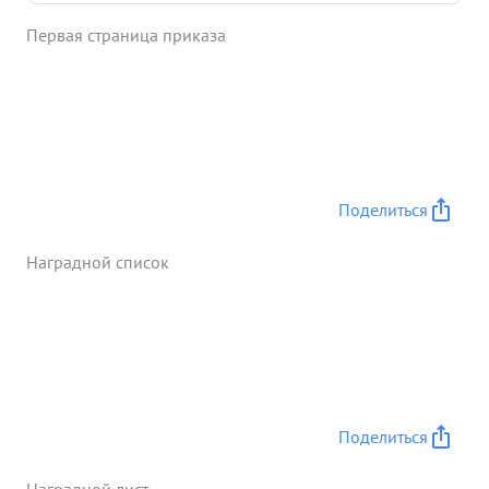
КРАСНОГО ЗНАМЕНИ. Генерал-майор
Первая страница приказа
КУРАШВИЛИ за период службы в Красной Армии
характеризуется положительно. За выслугу лет в
Красной Армии достоин награждения орденом
"Красное Знамя". ...»
Поделиться
Наградной список
Поделиться