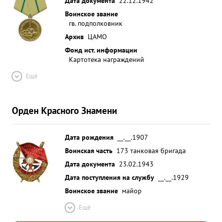
Дата документа
22.12.1942
Воинское звание
гв. подполковник
Архив
ЦАМО
Фонд ист. информации
Картотека награждений
Ещё
Орден Красного Знамени
Дата рождения
__.__.1907
Воинская часть
173 танковая бригада
Дата документа
23.02.1943
Дата поступления на службу
__.__.1929
Воинское звание
майор
Ещё