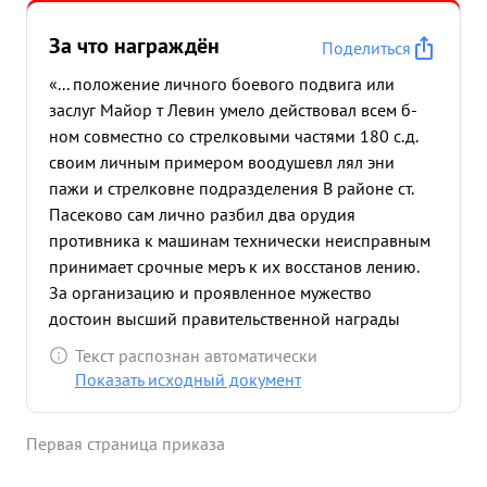
За что награждён
Поделиться
«... положение личного боевого подвига или
заслуг Майор т Левин умело действовал всем б-
ном совместно со стрелковыми частями 180 с.д.
своим личным примером воодушевл лял эни
пажи и стрелковне подразделения В районе ст.
Пасеково сам лично разбил два орудия
противника к машинам технически неисправным
принимает срочные меръ к их восстанов лению.
За организацию и проявленное мужество
достоин высший правительственной награды
орден Ленина ...»
Текст распознан автоматически
Показать исходный документ
Первая страница приказа