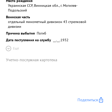
Место рождения
Украинская ССР, Винницкая обл., г. Могилев-
Подольский
Воинская часть
отдельный минометный дивизион 43 стрелковой
дивизии
Причина выбытия
Погиб
Дата поступления на службу
__.__.1932
Ещё
Учетно-послужная картотека
Поделиться