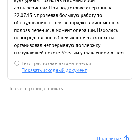
культурным, грамотным командиром
артиллеристом. При подготовке операции к
22.07.43 г. проделал большую работу по
оборудованию огневых порядков минометных
подраз деления, в момент операции. Находясь
непосредственно в боевых порядках пехоты
организовал непрерывную поддержку
наступающей пехоте. Умелым управлением огнем
полка тов. ГРИГОРИВКЕР сам лично воспретил 5
Текст распознан автоматически
контр атак противника силой до батальона, а его
Показать исходный документ
полка за время операции отразил 15 конт. атак.
Разрушена до 50-ти ДЗОТ, подавлено 40 мин.
Первая страница приказа
батарей, подавлено и уничтожено 60 огневых
точек разрушено 16 землянок и 5 НП. Тов.
ГРИГОРИВКЕР грамотно понимает
артиллерийское наступление. Умело
организовывает взаимодействие с пехотой. ...»
Поделиться