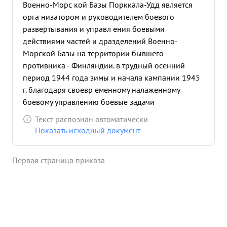
Военно-Морс кой Базы Порккала-Удд является
орга низатором и руководителем боевого
развертывания и управл ения боевыми
действиями частей и дразделений Военно-
Морской Базы на территории бывшего
противника - Финляндии. в трудный осенний
период 1944 года зимы и начала кампании 1945
г. благодаря своевр еменному налаженному
боевому управлению боевые задачи
поставленные командованием К.Б.Ф. и Командов
Текст распознан автоматически
нием ТМОРа базой выполнены успешно. в
Показать исходный документ
сложных условиях организации Военно-Морской
Базы, имея недостаточное количество боевых
Первая страница приказа
средств тов. АНТОНОВ отлично организовал
конвойную и дозорную службу в Баз и на ее
подступах. Выполняя боевые операции по
проводке транспортов из Шве ции с ценным
оборудованием и снаряжением полностью -1-1-
1-10/2 обеспечил это охранение. За весь период