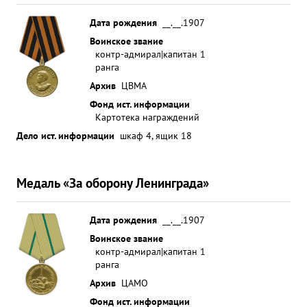
боевыми операциями по поиску подлодок
Дата рождения
__.__.1907
противника проводке траспортов и траления
Воинское звание
подходов к базе. Руководя боевой подготовкой
контр-адмирал|капитан 1
Военно-Морской Базы строительством береговых
ранга
упреплений и жилых массивов для размещений
Архив
ЦВМА
частей и подре зделений показал себя отличным
Фонд ист. информации
организатором и руководителем в сложных
Картотека награждений
боевых условиях. ...»
Дело ист. информации
шкаф 4, ящик 18
Медаль «За оборону Ленинграда»
Дата рождения
__.__.1907
Воинское звание
контр-адмирал|капитан 1
ранга
Архив
ЦАМО
Фонд ист. информации