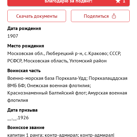
Благодарю за подвиг!
1
Скачать документы
Поделиться
Дата рождения
1907
Место рождения
Московская обл., Люберецкий р-н, с. Краково; СССР,
РСФСР, Московская область, Ухтомский район
Воинская часть
Военно-морская база Порккала-Удд; Порккалацддская
ВМБ БФ; Онежская военная флотилия;
Краснознаменный Балтийский флот; Амурская военная
флотилия
Дата призыва
__.__.1926
Воинское звание
капитан 1 ранга; контр-адмирал; контр-адмирал|