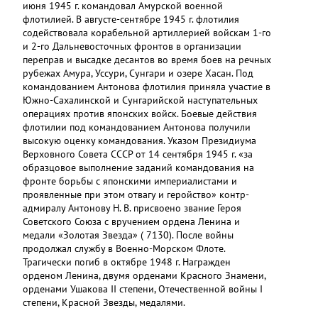
июня 1945 г. командовал Амурской военной
флотилией. В августе-сентябре 1945 г. флотилия
содействовала корабельной артиллерией войскам 1-го
и 2-го Дальневосточных фронтов в организации
переправ и высадке десантов во время боев на речных
рубежах Амура, Уссури, Сунгари и озере Хасан. Под
командованием Антонова флотилия приняла участие в
Южно-Сахалинской и Сунгарийской наступательных
операциях против японских войск. Боевые действия
флотилии под командованием Антонова получили
высокую оценку командования. Указом Президиума
Верховного Совета СССР от 14 сентября 1945 г. «за
образцовое выполнение заданий командования на
фронте борьбы с японскими империалистами и
проявленные при этом отвагу и геройство» контр-
адмиралу Антонову Н. В. присвоено звание Героя
Советского Союза с вручением ордена Ленина и
медали «Золотая Звезда» ( 7130). После войны
продолжал службу в Военно-Морском Флоте.
Трагически погиб в октябре 1948 г. Награжден
орденом Ленина, двумя орденами Красного Знамени,
орденами Ушакова II степени, Отечественной войны I
степени, Красной Звезды, медалями.