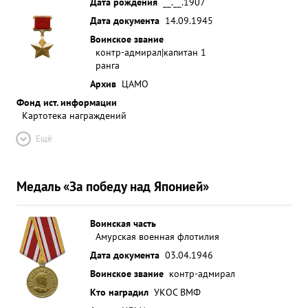
Дата рождения
__.__.1907
Дата документа
14.09.1945
Воинское звание
контр-адмирал|капитан 1
ранга
Архив
ЦАМО
Фонд ист. информации
Картотека награждений
Ещё
Медаль «За победу над Японией»
Воинская часть
Амурская военная флотилия
Дата документа
03.04.1946
Воинское звание
контр-адмирал
Кто наградил
УКОС ВМФ