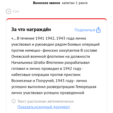
Воинское звание
капитан 1 ранга
Ещё
За что награждён
Поделиться
«... В течение 1941 1942, 1943 года лично
участвовал и руководил рядом боевых операций
против немецко- финских оккупантов В составе
Онежской военной флотилии на должности
Начальника Штаба Флотилии разрабатывал
готовил и лично проводил в 1942 году -
набеговые операции против пристани
Вознесенье и Попручей, 1943 году - лично
успешно выполнил разведотрацию Геморецкая
лично участвовал успешно проведенной
операции что огневому содействию флангу КА
Текст распознан автоматически
при наступлении на укрепленный пункт
Показать исходный документ
противника Онежском канале В 1943 году из 25