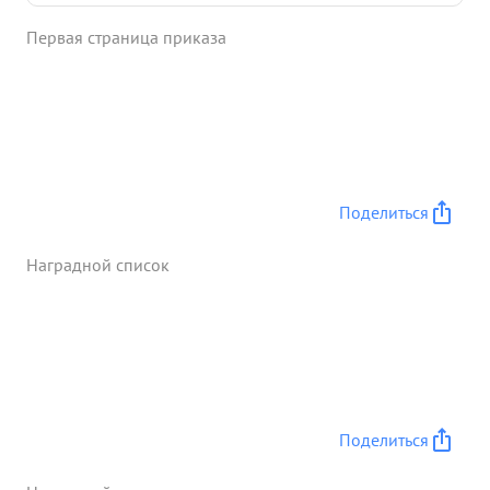
операций проведенных ОВФ, 23 выполнение
Первая страница приказа
успешно Все операции возрабатывались штабом
ОВФ под руководством Нач. штаба Капитана
веписа Антонова колпании 1943 года под
руководством штаба ОВФ освоено и успешно
применено реактивное оружие против береговых
и плавучия об ектов противника ...»
Поделиться
Наградной список
Поделиться