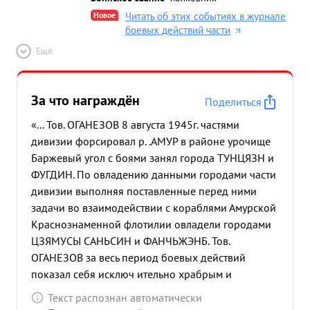
Новое
Читать об этих событиях в журнале
боевых действий части
Ещё
За что награждён
Поделиться
«... Тов. ОГАНЕЗОВ 8 августа 1945г. частями
дивизии форсировал р. .АМУР в районе урочище
Баржевый угол с боями занял города ТУНЦЯЗН и
ФУГДИН. По овладению данными городами части
дивизии выполняя поставленные перед ними
задачи во взаимодействии с кораблями Амурской
Краснознаменной флотилии овладели городами
ЦЗЯМУСЫ САНЬСИН и ФАНЧЬЖЭНБ. Тов.
ОГАНЕЗОВ за весь период боевых действий
показал себя исключ ительно храбрым и
мужественным командиром Лично сам все время
Текст распознан автоматически
находился непосредственно с передовыми