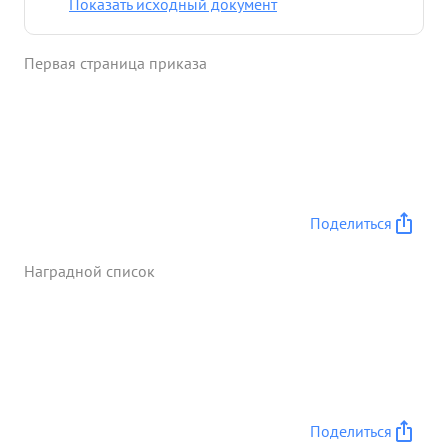
Показать исходный документ
частям и дивизии и своим присуствием влиял на
исход боев. За проявленную храбрость и
Первая страница приказа
мужество за умелое руководство ча стям дивизии
тов. ОГАНЕЗОВ достоен награждения орденом ...»
Поделиться
Наградной список
Поделиться