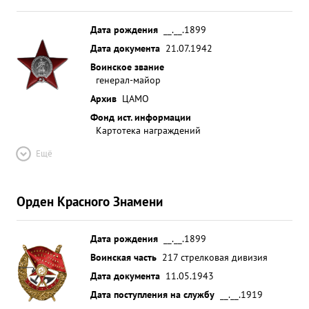
направлении опять же возглавляя опер. группу и
находясь на вспомогательном КП обеспечил
Дата рождения
__.__.1899
боевое сколачивание еще не обстрелянных
Дата документа
21.07.1942
частей 97 сд и 52.СК. Находясь постоянно под
Воинское звание
огнем артиллерии и авиации противника часто
генерал-майор
выполнял и выполняет специальные Задания
Архив
ЦАМО
Командования. за решительные действия по
Фонд ист. информации
обеспечению боевыми операциями частей и
Картотека награждений
соединений армии, смелость и мужество
Ещё
проявленные при выполнения специальных
заданий командования полковник Рыжиков
достоин и заслуживает награждения высокой
Орден Красного Знамени
правительственной наградой орденом, Красного
знаменно ...»
Дата рождения
__.__.1899
Воинская часть
217 стрелковая дивизия
Дата документа
11.05.1943
Дата поступления на службу
__.__.1919