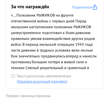
За что награждён
Поделиться
«... Полковник РЫЖИКОВ на фронте
отечественной войны с первых дней Перед
июльским наступлением полковник РЫКИКОВ
целеустремленно подготовил к боям дивизию
правильно увязав взаимодействие других родов
войск. В период июльской операции 1943 года
части дивизии в трудных условиях вели лесные
бои значительно продвинулись вперед и нанесли
противнику большие потери в живой силе и
технике Смелый решительный и грамотный в
оперативном отношении знающий тактиву
Текст распознан автоматически
своевременного боя командир удачно
Показать исходный документ
взаимодействуя с другими родами войск
правильно принимал боевые решения
Первая страница приказа
настойчиво проводя их в жизнь. и четкой
руководство дивизией в ...»