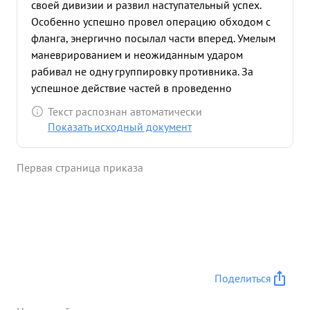
своей дивизии и развил наступательный успех.
Особенно успешно провел операцию обходом с
фланга, энергично посылал части вперед. Умелым
маневрированием и неожиданным ударом
рабивал не одну группировку противника. За
успешное действие частей в проведенно
операции дивизия награждена Правительством
Текст распознан автоматически
Орденом КРАСНОГО ЗНАМЕНИ" Тов. РЫ иков
Показать исходный документ
руководить боем умеет, в бою ведет себя
уверенно, смело и настойчиво, заставляя части
Первая страница приказа
дивизии выполнять приказ. ...»
Поделиться