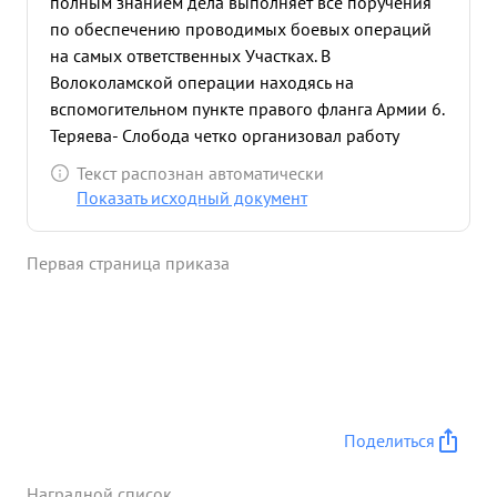
полным знанием дела выполняет все поручения
по обеспечению проводимых боевых операций
на самых ответственных Участках. В
Волоколамской операции находясь на
вспомогительном пункте правого фланга Армии 6.
Теряева- Слобода четко организовал работу
оперативной группы обеспечивавшей боевые
Текст распознан автоматически
действия 126 сд., Курсантского полка и Кав.
Показать исходный документ
группы Доватора, которые упорными боями
Задерживали противника на рубеже Р. Лама,
Первая страница приказа
Организовав работу опер. группы
вспомогательного пункта левого фланга с
теликтино Хорошо обеспечил бои 18 сд 78 сд и
группы Доватора во взаимодействии с 1-ой
гвардейской 23 и 28 танковыми бригадами
действиями, которых был сорван план
противника который силами двух танковых
Поделиться
дивизий в направлении Ново- Петровское
поставил целью взять в клещи войска Армии. В
Наградной список