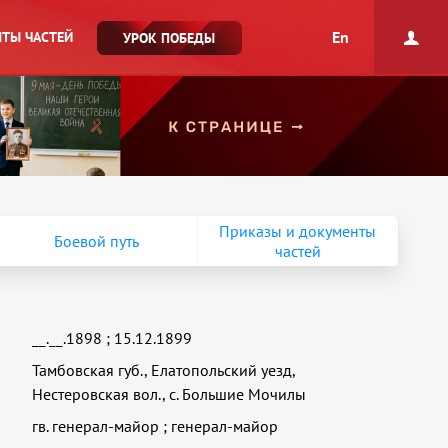
En
ТЫ ЧАСТЕЙ
УРОК ПОБЕДЫ
Приказы и документы
Боевой путь
частей
__.__.1898
;
15.12.1899
Тамбовская губ., Елатопольский уезд,
Нестеровская вол., с. Большие Мочилы
гв. генерал-майор
;
генерал-майор