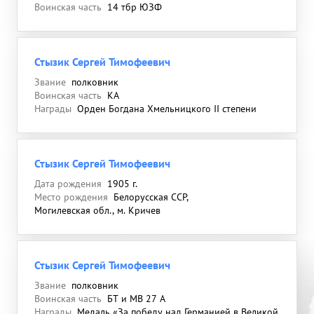
Воинская часть
14 тбр ЮЗФ
Стызик Сергей Тимофеевич
Звание
полковник
Воинская часть
КА
Награды
Орден Богдана Хмельницкого II степени
Стызик Сергей Тимофеевич
Дата рождения
1905 г.
Место рождения
Белорусская ССР,
Могилевская обл., м. Кричев
Стызик Сергей Тимофеевич
Звание
полковник
Воинская часть
БТ и МВ 27 А
Награды
Медаль «За победу над Германией в Великой