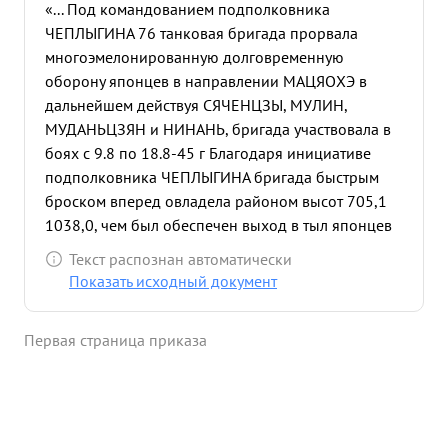
«... Под командованием подполковника
ЧЕПЛЫГИНА 76 танковая бригада прорвала
многоэмелонированную долговременную
оборону японцев в направлении МАЦЯОХЭ в
дальнейшем действуя СЯЧЕНЦЗЫ, МУЛИН,
МУДАНЬЦЗЯН и НИНАНЬ, бригада участвовала в
боях с 9.8 по 18.8-45 г Благодаря инициативе
подполковника ЧЕПЛЫГИНА бригада быстрым
броском вперед овладела районом высот 705,1
1038,0, чем был обеспечен выход в тыл японцев
частей 190 с.д. и что вынудило японцев на отход.
Текст распознан автоматически
Подполковник ЧЕПЛЫГИН действовал энергично,
Показать исходный документ
не давая противнику закрепить ся на заранее
подготовленных ру бежах обороны. Бригада
Первая страница приказа
нанесла урон противнику убито солдат и
офицеров - 610 чел. уничтожено: пу леметов -28,
пушек всех калибров - 25, автомашин 65. За ...»