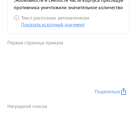
,мобильности и смелости части корпуса преследуя
противника уничтожили значительное количество
солдат и офицеров, а в дальнейшем успешно
Текст распознан автоматически
справились с задачей по разоружению
Показать исходный документ
противника. ...»
Первая страница приказа
Поделиться
Наградной список