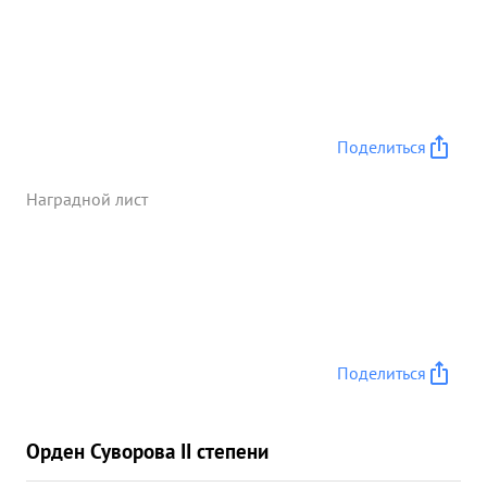
калибров-66 шт., минометов разных- 11 шт.
пулеметов 82 шт., винтовок-800 шт. большое
количество боеприпасов. в районе САРАБУЗ
захвачен аэродром 5 самолетов большое
количество бензина автола и боеприпасов. Взятов
плен 160 солдат и офицеров уничтожено свыше
Поделиться
2000 солдат и офицеров. За исключительно
умелую подготовку воиск к штурму Перекопа За
Наградной лист
прорыв современной оборонительной полосы
противника, развитие прорыва и организацию
неотступного преследования окружения и
уничтожения противника гвардии генерал -майор
...»
Поделиться
Орден Суворова II степени