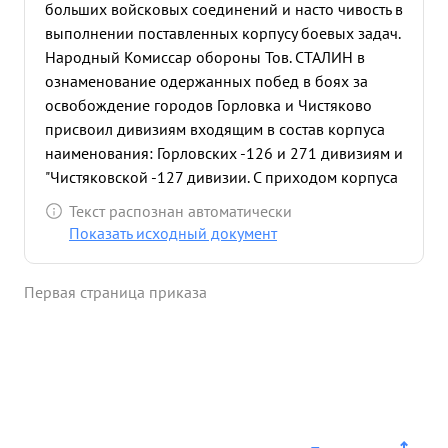
больших войсковых соединений и насто чивость в
выполнении поставленных корпусу боевых задач.
Народный Комиссар обороны Тов. СТАЛИН в
ознаменование одержанных побед в боях за
освобождение городов Горловка и Чистяково
присвоил дивизиям входящим в состав корпуса
наименования: Горловских -126 и 271 дивизиям и
"Чистяковской -127 дивизии. С приходом корпуса
в состав 51 Армии Генерал-Ма ор ЛОВНГИН так-
Текст распознан автоматически
же выполняет поставленные перед ним боевые
Показать исходный документ
задачи. при наличии малочислен ных дивизии
успешно громит и преследует противника не
Первая страница приказа
давая ему возможности оторваться от частей
корпуса. За период с 10 сентября соединения
корпуса прошли вперед свыше 100 км. освободив
десятки населенных пунктов в том числе в
Янисоль, Б. Комарь, Богатырь и др. и преодолели
ряд водных препятствий /реки Волчья Мокрые
Плы, Янгул и Гайчур/ и продвигаются вперед. За