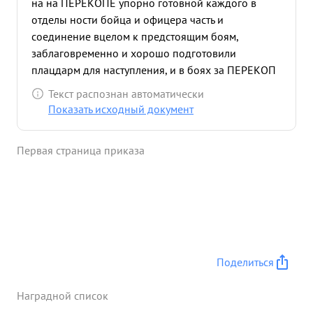
на на ПЕРЕКОПЕ упорно готовной каждого в
отделы ности бойца и офицера часть и
соединение вцелом к предстоящим боям,
заблаговременно и хорошо подготовили
плацдарм для наступления, и в боях за ПЕРЕКОП
эта работа дала свои исключительно положитель
Текст распознан автоматически
ные результаты. Части корпуса во взаимодействии
Показать исходный документ
с другими частями армии в течение 34 часов
прорвали сильно-укрепленную оборону
Первая страница приказа
противника, окружив и уничтожив Куласскую
группировку противника, очис тили западную
часть Турецкого вала и этим самым обеспечили
успех главных сил армии по овладению
Перекопским перешейком и Ишуньскими
позициями. Корпус преследуя отходящего
противника в направлении СЕМФЕРОПОЛЬ-
Поделиться
СЕВАСТОПОЛЬ, уничтожая его живую силу и
технику захватили следующие трофеи: автомашин
Наградной список
- 49 шт. тягачей и тракторов-38, орудий разных