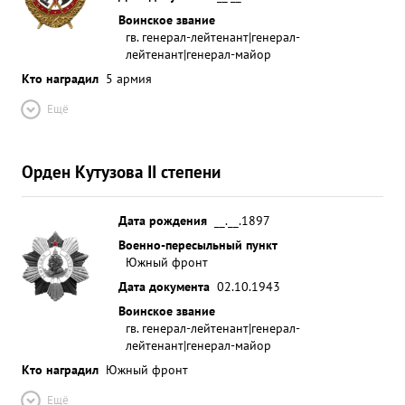
Воинское звание
гв. генерал-лейтенант|генерал-
лейтенант|генерал-майор
Кто наградил
5 армия
Ещё
Орден Кутузова II степени
Дата рождения
__.__.1897
Военно-пересыльный пункт
Южный фронт
Дата документа
02.10.1943
Воинское звание
гв. генерал-лейтенант|генерал-
лейтенант|генерал-майор
Кто наградил
Южный фронт
Ещё