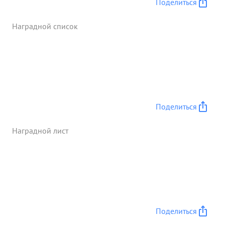
Поделиться
умелое и четкое управление соединениями
корпуса настойчивость в преследовании врага
Наградной список
при высокой маневренности частей успешное ...»
Поделиться
Наградной лист
Поделиться