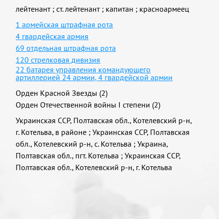
лейтенант
;
ст. лейтенант
;
капитан
;
красноармеец
1 армейская штрафная рота
4 гвардейская армия
69 отдельная штрафная рота
120 стрелковая дивизия
22 батарея управления командующего
артиллерией 24 армии, 4 гвардейской армии
Орден Красной Звезды (2)
Орден Отечественной войны I степени (2)
Украинская ССР, Полтавская обл., Котелевский р-н,
г. Котельва, в районе
;
Украинская ССР, Полтавская
обл., Котелевский р-н, с. Котельва
;
Украина,
Полтавская обл., пгт. Котельва
;
Украинская ССР,
Полтавская обл., Котелевский р-н, г. Котельва