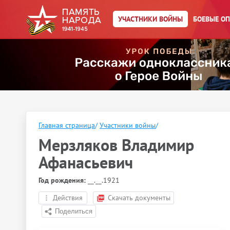
УЧАСТНИКИ ВОЙНЫ
БОЕВЫЕ О
Главная страница
/
Участники войны
/
Мерзляков Владимир
Афанасьевич
Год рождения:
__.__.1921
Действия
Скачать документы