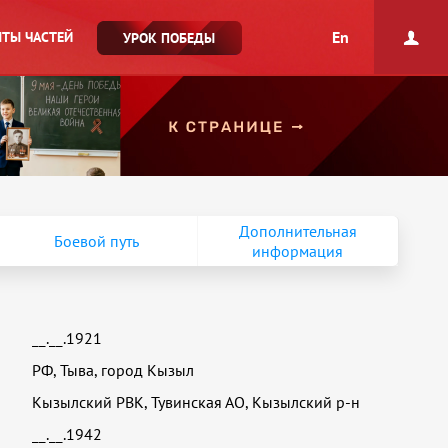
En
ТЫ ЧАСТЕЙ
УРОК ПОБЕДЫ
Дополнительная
Боевой путь
информация
__.__.1921
РФ, Тыва, город Кызыл
Кызылский РВК, Тувинская АО, Кызылский р-н
__.__.1942