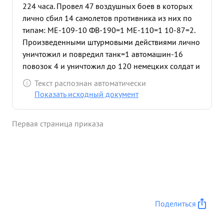
224 часа. Провел 47 воздушных боев в которых
лично сбил 14 самолетов противника из них по
типам: МЕ-109-10 ФВ-190=1 МЕ-110=1 10-87=2.
Произведенными штурмовыми действиями лично
уничтожил и повредил танк=1 автомашин-16
повозок 4 и уничтожил до 120 немецких солдат и
офицеров. 3 воздушных боях показал себя
Текст распознан автоматически
смелым и отважным летчиком истребителем и
Показать исходный документ
командирам-руководителем Получил большой
боевой опыт который умело передает
Первая страница приказа
подчиненному составу Хороший руководитель
воздухе. За время Умело командования
руководит эскадрильей эскадрильей как с января
на земле 1944 года так и в эскадрилья произвела
337 боевых вылетов. Летчиками эскадрильи сбито
16 самолетов противника. В период прорыва
нашими войсками линии обороны противника с
Поделиться
20 по 23 августа руководимая им эскадрилья
штурмовыми ударами с бомбометанием