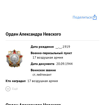
СЛАВЯНКА. В районе цели 4 МЕ-109 пытались
атаковать штурмови ков. в результате воздушного
боях 2 МЕ-109 были сбиты парой ПАН-
Поделиться
ТЕЛЬКИНА. Штурмовики без потерь выполнили
свое задание. 10 Так изо дня в день отважный
патриот Социалистической Родины громит
Орден Александра Невского
фашистских стервятников. До конца предан делу
партии ЛЕНИНА-СТАЛИНА. ...»
Дата рождения
__.__.1919
Военно-пересыльный пункт
17 воздушная армия
Дата документа
20.09.1944
Воинское звание
ст. лейтенант
Кто наградил
17 воздушная армия
Ещё
Орден Александра Невского