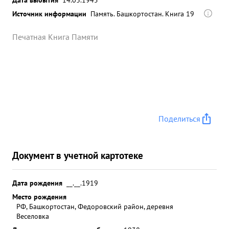
при своих потерях летчика 3-х самолетов
Источник информации
Штурмовыми действиями и бомбометанием
Память. Башкортостан. Книга 19
уничтожено повреждено:танков ,автомашин 67
Печатная Книга Памяти
цистерн горючим 2,ж.д. вагонов 10 складов
боеприпасами и горючим уничтожено с налетом
до 580 офицеров противника. Так молодой
волевой летчик-истребитель и командир
руководитель на деле доказывает свою
беспредельную преданность делу партии
ЛЕНИНА-СТАЛИНА Социалистической Родине. За
Поделиться
мужество и героизм проявленный боях
немецкими чиками за лично сбитые 16 самолетов
противника и умелое руководство боевой
Документ в учетной картотеке
работой эскадрильи товарищ ПАНТЕЛЬКИН
достоин высшей ...»
Дата рождения
__.__.1919
Место рождения
РФ, Башкортостан, Федоровский район, деревня
Веселовка