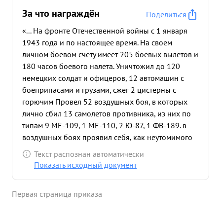
За что награждён
Поделиться
«... На фронте Отечественной войны с 1 января
1943 года и по настоящее время. На своем
личном боевом счету имеет 205 боевых вылетов и
180 часов боевого налета. Уничтожил до 120
немецких солдат и офицеров, 12 автомашин с
боеприпасами и грузами, сжег 2 цистерны с
горючим Провел 52 воздушных боя, в которых
лично сбил 13 самолетов противника, из них по
типам 9 МЕ-109, 1 МЕ-110, 2 Ю-87, 1 ФВ-189. в
воздушных боях проявил себя, как неутомимого
отважного и смелого летчика-истребителя. 19.8.43
Текст распознан автоматически
года группа 4 ЛА-5, в состав которой ведущим
Показать исходный документ
пары входил ПАНТЕЛЬКИН вылетело по вызову
на отражение бомбардировщиков в район ГОЛАЯ
Первая страница приказа
ДОЛИНА. В районе цели на Н-2500 м. обнаружили
6 ХЕ-111 под прикрытием 6 МЕ-109. Одна пара
ЛА-5 атаковада бомбардировщиков, пара