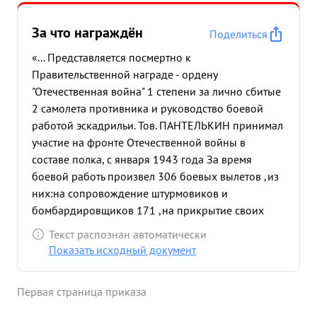
За что награждён
Поделиться
«... Представляется посмертно к
Правительственной награде - ордену
"Отечественная война" 1 степени за лично сбитые
2 самолета противника и руководство боевой
работой эскадрильи. Тов. ПАНТЕЛЬКИН принимал
участие на фронте Отечественной войны в
составе полка, с января 1943 года За время
боевой работь произвел 306 боевых вылетов ,из
них:на сопровождение штурмовиков и
бомбардировщиков 171 ,на прикрытие своих
наземных войск 91, ,на штурмовку войск
Текст распознан автоматически
противника 10 ,на разведку 23 и на охоту 11,с
Показать исходный документ
общим налетом 274 часа. в процессе выполнения
боевых заданий принимал участие в 56
Первая страница приказа
воздушных боях, в которых лично сбил 18
самолетов противника ,из них по типам:11