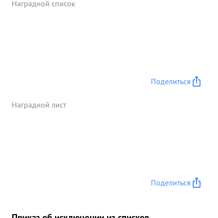
Наградной список
уничтожила и повредила: танков=4 автомашин о
боеприпасами и военным имуществом цистери с
горючим 1 , железнорожных вагонов с грузами 3
повозок-10, склад с боеприпасами 1. Эскадрилья
своих потерь не имеет. Молодой растущий
командир руководитель Дисциплинирован.
Требователей к себе и подчиненным. Среди
Поделиться
личного состава пользуется деловым авторитетом.
...»
Наградной лист
Поделиться
Приказ об исключении из списков