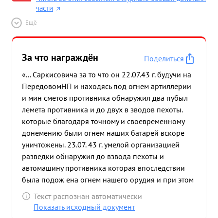
части
Ещё
За что награждён
Поделиться
«... Саркисовича за то что он 22.07.43 г. будучи на
ПередовомНП и находясь под огнем артиллерии
и мин сметов противника обнаружил два пубыл
лемета противника и до двух в зводов пехоты.
которые благодаря точному и своевременному
донемению были огнем наших батарей вскоре
уничтожены. 23.07. 43 г. умелой организацией
разведки обнаружил до взвода пехоты и
автомашину противника которая впоследствии
была подож ена огнем нашего орудия и при этом
было убито и ренено до 25 фашистов ...»
Текст распознан автоматически
Показать исходный документ