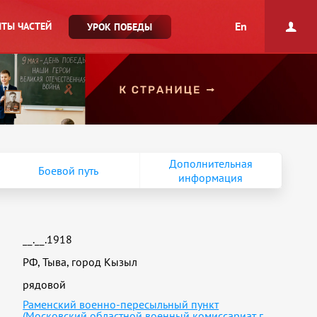
En
ТЫ ЧАСТЕЙ
УРОК ПОБЕДЫ
Дополнительная
Боевой путь
информация
__.__.1918
РФ, Тыва, город Кызыл
рядовой
Раменский военно-пересыльный пункт
(Московский областной военный комиссариат г.