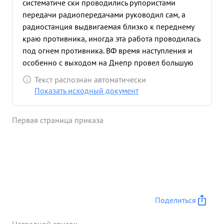
систематиче ски проводились рупористами
передачи радиопередачами руководил сам, а
радиостанция выдвигаемая близко к переднему
краю противника, иногда эта работа проводилась
под огнем противника. ВФ время наступления и
особенно с выходом на Днепр провел большую
работу среди личного состава частей по раз
Текст распознан автоматически
"яснению укудшения и морально- политическое
Показать исходный документ
разложение солдат и офицеров частей противни
ка, стоящих перед нашим фронтом. беседы с
Первая страница приказа
личным составом о падении морального духа
противника проводил на правом берегу Днепра
этим самым водушевлял бойцов и офейцеров на
успешное выполнение боевых действий. под
сильным огнем противника провел
радиопередачу, знакомя противника с
положением сопротивления на и перевода
Поделиться
истиным на сторону их положением Красной и
приведением отказа сопе армии. ...»