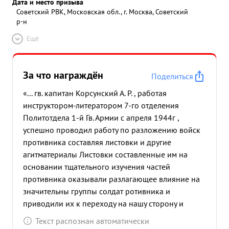
Дата и место призыва
Советский РВК, Московская обл., г. Москва, Советский
р-н
Ещё
За что награждён
Поделиться
«... гв. капитан Корсунский А. Р. , работая
инструктором-литератором 7-го отделения
Политотдела 1-й Гв. Армии с апреля 1944г ,
успешно проводил работу по разложению войск
противника составляя листовки и другие
агитматериалы Листовки составленные им на
основании тщательного изучения частей
противника оказывали разлагающее влияние на
значительны группы солдат ротивника и
приводили их к переходу на нашу сторону и
добровольной сдаче в плен. Систематически
Текст распознан автоматически
изучая политико-моральное состояние войск