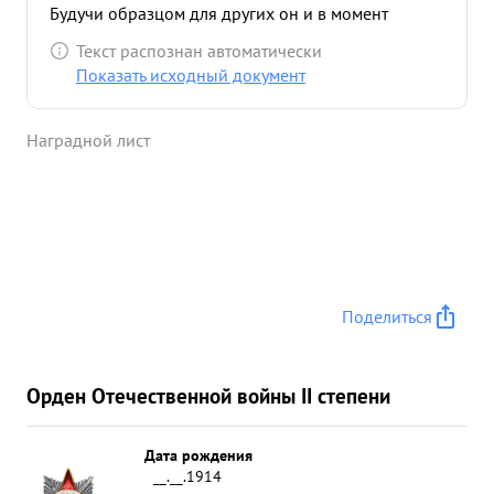
Будучи образцом для других он и в момент
прорыва вражеского кольца действовал отважно.
Текст распознан автоматически
в результате плодотворной работы тов.
Показать исходный документ
Корсунского личный состав подразделений где
был он всегда успешно решал боевые задачи. ...»
Наградной лист
Поделиться
Орден Отечественной войны II степени
Дата рождения
__.__.1914