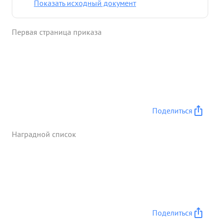
Показать исходный документ
противника с помощью допросов военнопленных
и анализа трофейных документов своевременно
Первая страница приказа
давал ценные данные о вражеских частях для
информации командования ...»
Поделиться
Наградной список
Поделиться