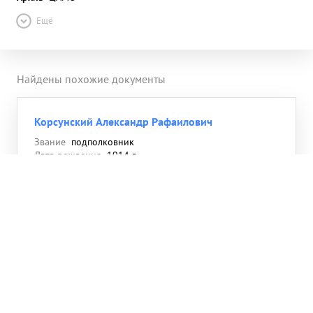
Ещё
Найдены похожие документы
Корсунский Александр Рафаилович
Звание
подполковник
Дата рождения
1914 г.
Корсунский Александр Рафаилович
Звание
капитан
Дата рождения
1914 г.
Воинская часть
240 сд
Корсунский Александр Иванович