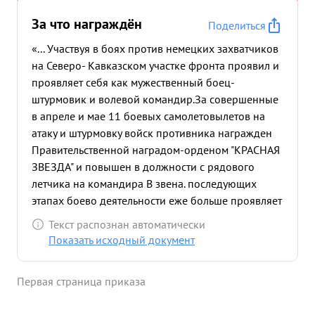
За что награждён
Поделиться
«... Участвуя в боях против немецких захватчиков
на Северо- Кавказском участке фронта проявил и
проявляет себя как мужественный боец-
штурмовик и волевой командир.За совершенные
в апреле и мае 11 боевых самолетовылетов на
атаку и штурмовку войск противника награжден
Правительственной наградом-орденом "КРАСНАЯ
ЗВЕЗДА" и повышен в должности с рядового
летчика на командира В звена. последующих
этапах боево деятельности еже больше проявляет
мужества, отвагу и умение по настоящему драться
Текст распознан автоматически
за правое дело советского народа против
Показать исходный документ
немецких окупантов, посягнувших на нашу
священную родину. 1943 В период с 15 мая по 15
Первая страница приказа
августа года произвел 25 успешных боевых
самолетовылетов на атаку и штурмовку перед