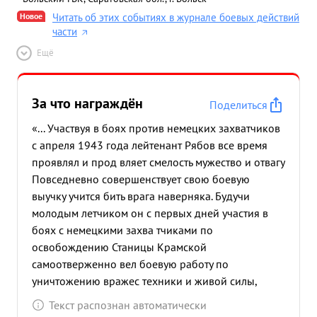
ходил в паре с Отрещенкой на охоту в течение
Новое
Читать об этих событиях в журнале боевых действий
дня 2 раза.Без прикрытия истребителей
части
противника, маскируясь складками местности , в
Ещё
балках отважные штурмовики удачно отыскивали
цель наносили штурмовий удара по технико и
живой силе противника и невредимыми
За что награждён
Поделиться
возвращались на свой аэродром. 17.9.43 группа
ИЛ-2 в составе 4 самолетов, ведомая отважным
«... Участвуя в боях против немецких захватчиков
офицером РЯБОВЫМ совершила удачный налет
с апреля 1943 года лейтенант Рябов все время
на скопление танков, автомашин и бронемашин
проявлял и прод вляет смелость мужество и отвагу
противника и уничтожила 3 танка, бронемашины,
Повседневно совершенствует свою боевую
да 10 автомашин с пехотой и грузами. Исполняя
выучку учится бить врага наверняка. Будучи
обязанности командира эскадрилии младший
молодым летчиком он с первых дней участия в
лейтенант РЯБОВ показывает образцы вождения
боях с немецкими захва тчиками по
групп штурмовиков, образцы руководства летным
освобождению Станицы Крамской
и техническим составом. ...»
самоотверженно вел боевую работу по
уничтожению вражес техники и живой силы,
разрушал вражескую оборону, громил его
Текст распознан автоматически
передовые линии и артминометные позиции За