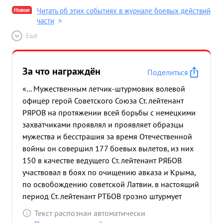
Новое
Читать об этих событиях в журнале боевых действий
части
Ещё
За что награждён
Поделиться
«... Мужественным летчик-штурмовик волевой
офицер герой Советского Союза Ст. лейтенант
РЯРОВ на протяжении всей борьбы с немецкими
захватчиками проявлял и проявляет образцы
мужества и бесстрашия за время Отечественной
войны он совершил 177 боевых вылетов, из них
150 в качестве ведущего Ст. лейтенант РЯБОВ
участвовал в боях по очищению авказа и Крыма,
по освобождению советской Латвии. в настоящий
период Ст. лейтенант РТБОВ грозно штурмует
гитлеровский заватчиков на 2-м Прибалтийском
Текст распознан автоматически
фронте зажатых в клещи между Тукумсом и