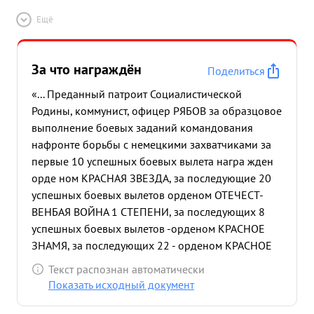
Ещё
За что награждён
Поделиться
«... Преданный патроит Социалистической
Родины, коммунист, офицер РЯБОВ за образцовое
выполнение боевых заданий командования
нафронте борьбы с немецкими захватчиками за
первые 10 успешных боевых вылета награ жден
орде ном КРАСНАЯ ЗВЕЗДА, за последующие 20
успешных боевых вылетов орденом ОТЕЧЕСТ-
ВЕНБАЯ ВОЙНА 1 СТЕПЕНИ, за последующих 8
успешных боевых вылетов -орденом КРАСНОЕ
ЗНАМЯ, за последующих 22 - орденом КРАСНОЕ
ЗНАМЯ. За проявленные геройские подвиги,
Текст распознан автоматически
отвагу и мужество, за произведенные 119 успеш
Показать исходный документ
ных боевых вылетов награжден орденом
ЛЕНИНА и медалью ЗОЛОТАЯ ВЕЗДА, за боевые