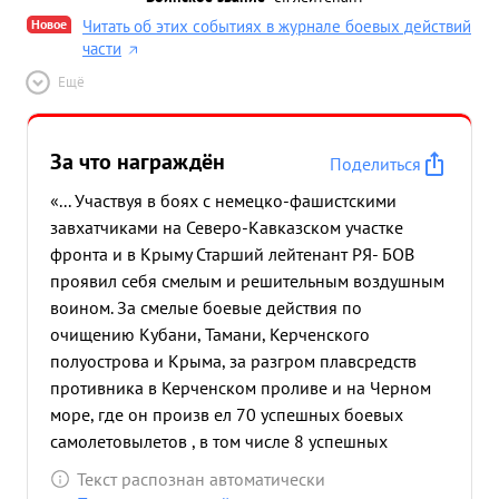
ноября 1943 года по поддержске десантных
Новое
Читать об этих событиях в журнале боевых действий
операцийи на Крымском полуастрове за что всей
части
группе от Командующего 18 прмии наземных
Ещё
войск за отличное выполнение боевых заданий
была об явлена благодарность. ...»
За что награждён
Поделиться
«... Участвуя в боях с немецко-фашистскими
завхатчиками на Северо-Кавказском участке
фронта и в Крыму Старший лейтенант РЯ- БОВ
проявил себя смелым и решительным воздушным
воином. За смелые боевые действия по
очищению Кубани, Тамани, Керченского
полуострова и Крыма, за разгром плавсредств
противника в Керченском проливе и на Черном
море, где он произв ел 70 успешных боевых
самолетовылетов , в том числе 8 успешных
боевых вылетов как летчик-охотник в сложных
Текст распознан автоматически
метеорологических условиях и без прикрытия