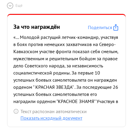
Ещё
находчивость Делая понескольку заходав вместе с
групой произвел эфективное бомбометание и
штурмовку и лично сам в это полет уничтожил: 2
За что награждён
Поделиться
арторудия, разрушил 2 окопа с пехотой
противника подавил 3 зенитных точки, прямым
«... Молодой растущий летчик-командир, участвуя
попаданием разрушил блиндаж. 12.8.43 года
в боях против немецких захватчиков на Северо-
младший лейтенант РЯБОВ выполнял
Кавказском участве фронта показал себя смелым,
специальное задание Командования в группе
мужественным и решительным бойцом за правое
летчиков-охотников и на этот раз он успешно
дело Советского народа, за независимость
выполнил задание командования. Группа рана
социалистической родины. За первые 10
утром на бреющем полете отыскала цель нанесла
успешных боевых самолетовылета он награжден
значительный урон противнику и благополучно
орденом " КРАСНАЯ ЗВЕЗДА" . За последующие 26
вернулась на свои аэродром.Лично товарищ
успешных боевых самолетовылетов его
РЯБОВ уничтожил 2 автомашины с боепрпасами,
наградили орденом "КРАСНОЕ ЗНАМЯ" Участвуя в
3 повозки и 1 зентную точку. за образцовое
последующих боях против немецких оккупантов,
Текст распознан автоматически
выполнение боевых заданий Командования, за
за окончательное освобождение Кубани и
Показать исходный документ
умелое руководство личным составом звена
Таманского полуострова младший лейтенант
достоин вторичной Правительственной награды-
РЯБОВ еще больше проявляет мужества и умения