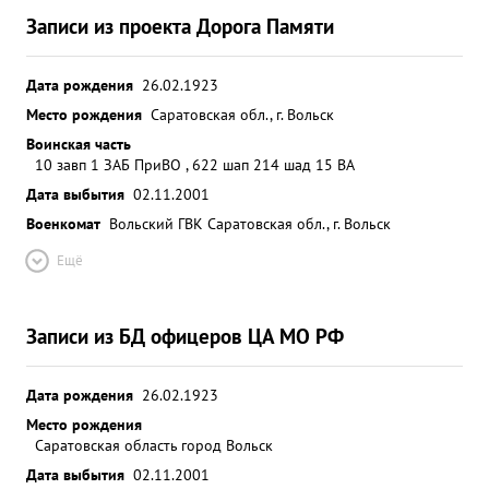
сложных метеорологи ческих условиях без
Записи из проекта Дорога Памяти
истребителей с сопровождения не имея потерь
своей стороны. Имея большой практический опыт
Дата рождения
в боевой работе умело передает свои знания
26.02.1923
подчиненному летному составу. Как заместитель и
Место рождения
Саратовская обл., г. Вольск
штурман эскадрильи ведет исключительно
Воинская часть
большую работу с молодым Летным составом,
10 завп 1 ЗАБ ПриВО , 622 шап 214 шад 15 ВА
передавая ему свои богатый опыт и знание
Дата выбытия
02.11.2001
летного дела. На примерах боевой работы
Военкомат
Вольский ГВК Саратовская обл., г. Вольск
штурмовиков учит молодой летный состав тактике
Ещё
штурмовой авиации, пра правильному взаимодей
ствию с истребителями прикрытия и прицельному
ведению огня. ...»
Записи из БД офицеров ЦА МО РФ
Дата рождения
26.02.1923
Место рождения
Саратовская область город Вольск
Дата выбытия
02.11.2001