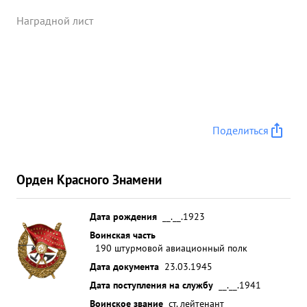
полевое самоходное артиллерийское орудие,
подавил огонь 2 минометов и расстрелял
Наградной лист
большое количество враж еской пехоты. В этот
день он выходил на боевое задание 2 раза и за
отличное выполнение этих боевых заданий ему
была об" ялена благодарность Командуюего 15
Воздушной Армии и командира 214 ШАКД. ...»
Поделиться
Орден Красного Знамени
Дата рождения
__.__.1923
Воинская часть
190 штурмовой авиационный полк
Дата документа
23.03.1945
Дата поступления на службу
__.__.1941
Воинское звание
ст. лейтенант