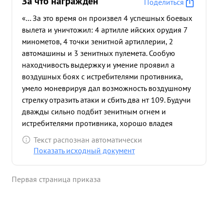
За что награждён
Поделиться
«... За это время он произвел 4 успешных боевых
вылета и уничтожил: 4 артилле ийских орудия 7
минометов, 4 точки зенитной артиллерии, 2
автомашины и 3 зенитных пулемета. Сообую
находчивость выдержку и умение проявил а
воздушных боях с истребителями противника,
умело моневрируя дал возможность воздушному
стрелку отразить атаки и сбить два нт 109. Будучи
дважды сильно подбит зенитным огнем и
истребителями противника, хорошо владея
управлением самолета ИЛ-2 оба раза благопол
Текст распознан автоматически
что перетягивал машину насвою территорию
Показать исходный документ
возвращелся невредимым на свой аэродром. ...»
Первая страница приказа