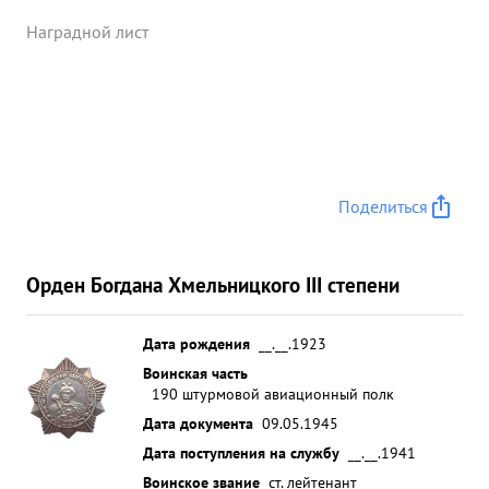
бронетранспортера. Несмотря на сильный
зенитный огонь противника группа РЯБОВА смело
Наградной лист
пробилась к ели, выполнила задание не имея при
этом потерь. ...»
Поделиться
Орден Богдана Хмельницкого III степени
Дата рождения
__.__.1923
Воинская часть
190 штурмовой авиационный полк
Дата документа
09.05.1945
Дата поступления на службу
__.__.1941
Воинское звание
ст. лейтенант