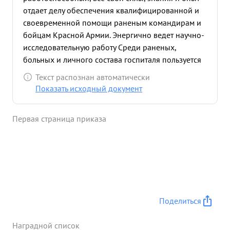
отдает делу обеспечения квалифицированной и
своевременной помощи раненым командирам и
бойцам Красной Армии. Энергично ведет научно-
исследовательную работу Среди раненых,
больных и личного состава госпиталя пользуется
заслуженным авторитетом знающего Советского
Текст распознан автоматически
врага- хирурга. За время операций октябрь-
Показать исходный документ
ноябрьскую Начальник хирургического отд.
майор м/с Коптев, В. В. провел большую работу,
Первая страница приказа
как организационную, так и лечебную: лично или
и непосредственно под его руководством, как
хирурга была оказана высоко-
квалифицированная помощь раненым около 3
тысяч человек, было произведено около 800
хирургически: операций. и около 500
переливаний крови. Хирургическое отд. госпиталя
Поделиться
является местом, где под руководством его
Начальника молодые врачи обучаются методики
Наградной список