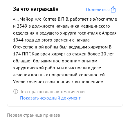
За что награждён
Поделиться
«... Майор м/с Коптев В.П В. работает в э/госпитале
и 2549 в должности начальника медицинского
отделения и ведущего хирурга госпиталя с Апреля
1944 года до этого времени с начала
Отечественной войны был ведущим хируртом В
174 ППГ. Как врач-хирург со стажен более 20 лет
обладает большим носторонним опытом
хирургической работы и в часности в деле
лечения костных повреждений конечностей
Умело сочетает свои знания с выполнением
практическо работы при самых тяжелых условиях
Текст распознан автоматически
и в нужных случаях не только руководит, но и
Показать исходный документ
лично включается в хирургическую работу/
операции/. Майор м/с Коптев уделяе т много
Первая страница приказа
твремени как делу ухода и лечения ряже
раненых, тан и подготовке к самостоя тельной