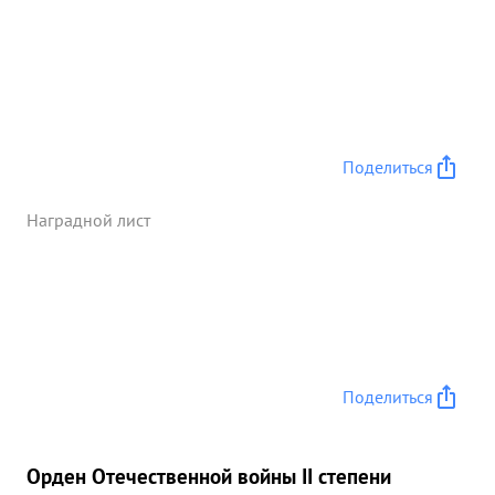
гической обработки ран, наложению первичных
отсроченных твов и наложению глухих
циркулярны к шисовых повязок при переломах.
Госпиталь занимал всегда по актуальным
вопросам ведущую роль в системе других
госпиталей. ...»
Поделиться
Наградной лист
Поделиться
Орден Отечественной войны II степени