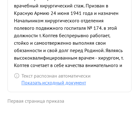
врачебный хирургический стаж. Призван в
Красную Армию 24 июня 1941 года и назначен
Начальником хирургического отделения
полевого подвижного госпиталя № 174. в этой
должности т. Коптев беспрерывно работает,
стойко и самоотверженно выполняя свои
обязанности и свой долг перед Родиной. Являясь
высококвалифицированным врачем - хирургом, т.
Коптев сочетает в себе качества внимательного и
душевного отношения к каждому больному.
Текст распознан автоматически
Благодаря этому пользуется он громадным
Показать исходный документ
авторитетом, как увсего коллектива госпиталя, так
и у раненых. Особенно большую напряженную
Первая страница приказа
работу проводил т. Коптев в летний период в
городе Вязьме и зимний период 1941-42 г. по
защите города Москвы, когда в течение ряда
суток т. Коптев работал около операционного
стола, абсолютно забывая о себе лично. Все