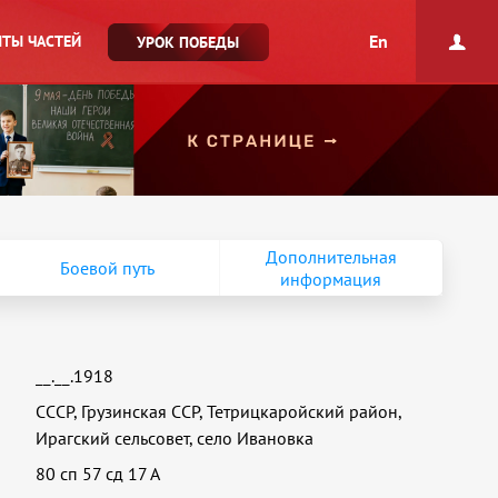
En
ТЫ ЧАСТЕЙ
УРОК ПОБЕДЫ
Дополнительная
Боевой путь
информация
__.__.1918
СССР, Грузинская ССР, Тетрицкаройский район,
Ирагский сельсовет, село Ивановка
80 сп 57 сд 17 А