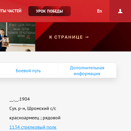
En
ТЫ ЧАСТЕЙ
УРОК ПОБЕДЫ
Дополнительная
Боевой путь
информация
__.__.1904
Сух. р-н, Шромский с/с
красноармеец
;
рядовой
1134 стрелковый полк