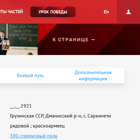
En
ТЫ ЧАСТЕЙ
УРОК ПОБЕДЫ
Дополнительная
Боевой путь
информация
__.__.1921
Грузинская ССР, Дманисский р-н, с. Саркинети
рядовой
;
красноармеец
390 стрелковый полк