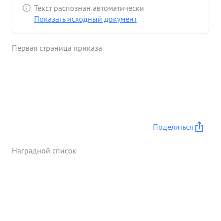
убил из автомата 2-х немецких солдат и 2-х взял в
Текст распознан автоматически
плен. ...»
Показать исходный документ
Первая страница приказа
Поделиться
Наградной список