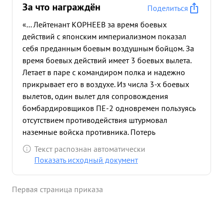
За что награждён
Поделиться
«... Лейтенант КОРНЕЕВ за время боевых
действий с японским империализмом показал
себя преданным боевым воздушным бойцом. За
время боевых действий имеет 3 боевых вылета.
Летает в паре с командиром полка и надежно
прикрывает его в воздухе. Из числа 3-х боевых
вылетов, один вылет для сопровождения
бомбардировщиков ПЕ-2 одновремен пользуясь
отсутствием противодействия штурмовал
наземные войска противника. Потерь
сопровождаемых бомбардировщиков не было.
Текст распознан автоматически
Тесное взаимодействие с бомбардировщиками
Показать исходный документ
обеспечило песпрепятственное и быстрое
продвижение наших наземных войск на
Первая страница приказа
хайларском направлении и взятие г. Хайлар.
Выполняя задания командования на разведку
войск противника дал точные данные