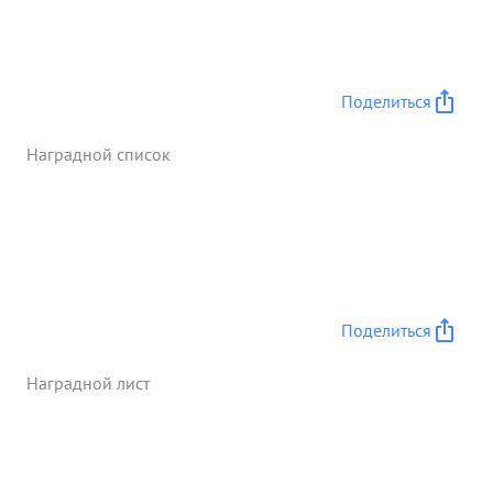
командованию о положении войск противника,
чем обеспечил разгром группировки яповских
войск в районе Бухэду. За успешное выполнение
боевых заданий командования на фронте
Поделиться
борьбы с японским империализмом в дни
стремительных наступлений наших войск на
Наградной список
хайларском направлении и при ...»
Поделиться
Наградной лист