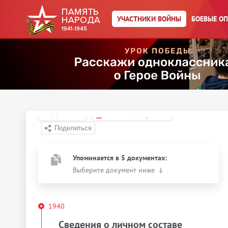
УЧАСТНИКИ ВОЙНЫ
БОЕВЫЕ О
Главная страница
/
Участники войны
/
Моисов Николай
Анастасьевич
Год рождения:
__.__.1914
Действия
Скачать документы
Упоминается в 5 документах:
Выберите документ ниже
1940
Сведения о личном составе