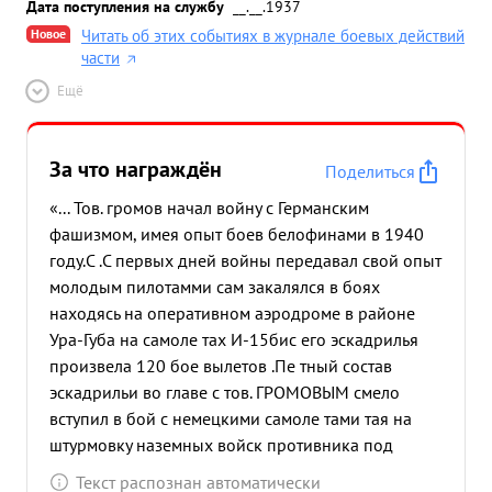
Дата поступления на службу
__.__.1937
Новое
Читать об этих событиях в журнале боевых действий
части
Ещё
За что награждён
Поделиться
«... Тов. громов начал войну с Германским
фашизмом, имея опыт боев белофинами в 1940
году.С .С первых дней войны передавал свой опыт
молодым пилотамми сам закалялся в боях
находясь на оперативном аэродроме в районе
Ура-Губа на самоле тах И-15бис его эскадрилья
произвела 120 бое вылетов .Пе тный состав
эскадрильи во главе с тов. ГРОМОВЫМ смело
вступил в бой с немецкими самоле тами тая на
штурмовку наземных войск противника под
ураганным огнем сбрасывали на головы
Текст распознан автоматически