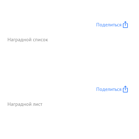
совершенно без отдыха и сна доставили точно в
срок порто ны на р. Одер. сделав пробег 1000 км
за 30 часов без авасый и поломок При
Поделиться
форсировании Одера, несмотря на артмонь
противника он своей колонной бесперебойно
Наградной список
обеспечивает подвод неосправочных средств к
берегу. Положный 5 мов достоин представления к
прав вит. ...»
Поделиться
Наградной лист