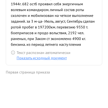
1944г. 682 остб проявил себя энергичным
волевым командиром. личный состав роты
сколочен и мобилизован на четкое выполнение
заданий. за 3 м-ца- Июль, август, Сентябрь сделан
ротой пробег в 197200км. перевезию 9350 т.
боеприпасов и продо вольствия, 2192 чел.
раненых, при Заком ст экономлено 4900 кг.
бензина. из период летнего насту пления
обеспечил постоянную техническую готовность
Текст распознан автоматически
парка и 0,90. в место 0.85 по приказу. Не имеет в
Показать исходный документ
рате аварий и и поломок. Сентября 1944г. капитан
Громов, будучи начальником колонны в 12 машин
Первая страница приказа
Зис-5 на 2 часа раньше срока доставил
боеприпасы 6136 гв. минометный полк район
слупно и не смотря на арт. огонь противника
сумел быстро разгрузить машины и вывести их из
под огня без потерь и повреждений В боях за
советскую Родину тов. громов июле 1941 г.