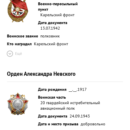
баражирования, этим самым не дал возможность
Военно-пересыльный
пункт
выйти бомбардировщикам противника на цель.
Карельский фронт
26, 4. 42 г. При баражировании над аэродромом
Дата документа
шурмаши в составе звена был сбит самолет
13.07.1942
противника, типа "Ю-88" который с
Воинское звание
полковник
отографировал аэродром и сбросил в бомбы
Кто наградил
Карельский фронт
эффективность всех боевых вылетов эскадрильи
Громова подты рждена Командованием 14 Армии
Ещё
Командованием ВВС 14 Армии, За обра оцовое и
умелое руководство эскадрийией и подготовки
молодого летного состава на новой мат. части
Орден Александра Невского
ходатайствую 2 представлении тов. Громена ко
второй Правительственной награда ордену
Дата рождения
__.__.1917
ЛЕВИНА. ...»
Воинская часть
20 гвардейский истребительный
авиационный полк
Дата документа
24.09.1943
Дата и место призыва
добровольно