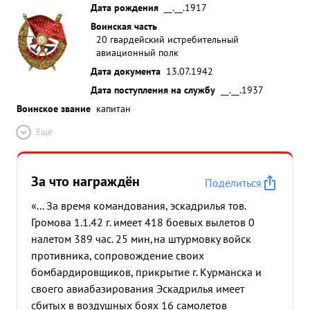
Дата рождения
__.__.1917
Воинская часть
20 гвардейский истребительный
авиационный полк
Дата документа
13.07.1942
Дата поступления на службу
__.__.1937
Воинское звание
капитан
Ещё
За что награждён
Поделиться
«... За время командования, эскадрилья тов.
Громова 1.1.42 г. имеет 418 боевых вылетов 0
налетом 389 час. 25 мин,на штурмовку войск
противника, сопровождение своих
бомбардировщиков, прикрытие г. Курманска и
своего авиабазирования Эскадрилья имеет
сбитых в воздушных боях 16 самолетов