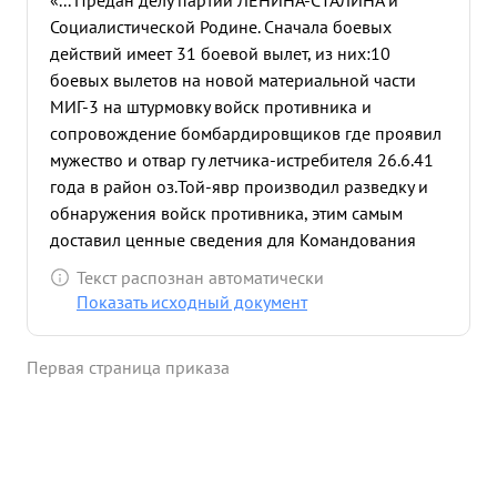
«... Предан делу партии ЛЕНИНА-СТАЛИНА и
Социалистической Родине. Сначала боевых
действий имеет 31 боевой вылет, из них:10
боевых вылетов на новой материальной части
МИГ-3 на штурмовку войск противника и
сопровождение бомбардировщиков где проявил
мужество и отвар гу летчика-истребителя 26.6.41
года в район оз.Той-явр производил разведку и
обнаружения войск противника, этим самым
доставил ценные сведения для Командования
30.6.41 года в район Титовка при штурмовке
Текст распознан автоматически
войск противника по переднему краю были
Показать исходный документ
сброшены бомбы и пулеметным огнем
уничтожено живая силы, тем самым обеспечено
Первая страница приказа
продвижение наших наземных войск. 1.7.41 года
при штурмовке войск противника было
уничтожено много Живой силы и и ЗП " точки. т.
ГРОМОВ командуя эскадрильей вел свою боевую
работу с молодым летным составом, имеющего