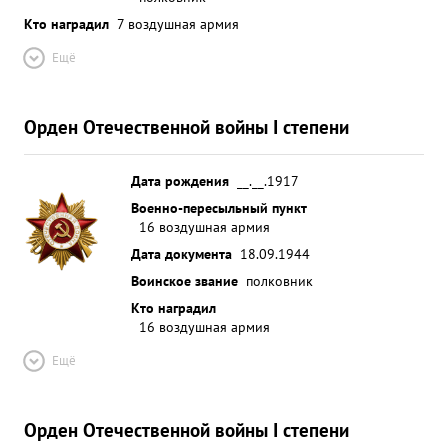
победили врага. 23.9.43г. сбито 2 МЕ-109 и
Кто наградил
7 воздушная армия
24.9.43г. 8 МЕ-109 .наши потери 5 ле тчиков в
Ещё
этих боях наряду с умелым командованием
группой тов. ГРОМОВ проявил личную храбрость
и мужество, в не обходимые моменты личным
Орден Отечественной войны I степени
примером воодушевлял ле тчиков на подвиги, им
лично сбито 1 МЕ-109 и в группе 3 МЕ-109. и ...»
Дата рождения
__.__.1917
Военно-пересыльный пункт
16 воздушная армия
Дата документа
18.09.1944
Воинское звание
полковник
Кто наградил
16 воздушная армия
Ещё
Орден Отечественной войны I степени