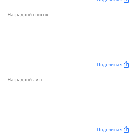
ний совместно с дивизией личный состав его
полкл трижды получил благодарность от
Наградной список
Верховного ГлавноКомандующего Маршала
Советского Союза тов. СТАЛИНА. с 15.7. года
летчики под руководством тов. ГРОМОВА
произвели 690 боевых вылетов, сбили 37
самолетов противника потерял своих 13
летчиков. Сам лично за этот период произвел 15
боевых вылетов - сбил один самолет противника.
Поделиться
На боевое задание летает смело и воодушевляет
на боевые подвиги своих подчиненных. и один
Наградной лист
сбитый самолет противника - достоин ...»
Поделиться