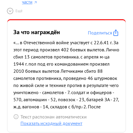
части
Ещё
За что награждён
Поделиться
«... в Отечественной войне участвует с 22.6.41 г. За
этот период произвел 402 боевых вылетов. Лично
сбил 13 самолетов противника. с апреля м-ца
1944 г. пол под его командованием произвел
2010 боевых вылетов Летчиками сбито 88
самолетов противника, проведено 46 штурмовок
по живой силе и технике против в результате чего
уничтожено - самолетов - 7. солдат и офицеров -
570, автомашин - 52, повозок - 23, батарей ЗА - 27,
ж.д. вагонов - 14, складов с б/пр.-2. После
последнего награждения т ГРОМОВ произвел 19
Текст распознан автоматически
боевых вылетов. Полк под его командованием
Показать исходный документ
произвел 1362 боевых вылета, летчиками сбит 51