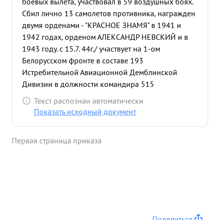
боевых вылета, участвовал в 59 воздушных боях.
Сбил лично 13 самолетов противника, награжден
двумя орденами - "КРАСНОЕ ЗНАМЯ" в 1941 и
1942 годах, орденом АЛЕКСАНДР НЕВСКИЙ и в
1943 году. с 15.7. 44г./ участвует на 1-ом
Белорусском фронте в составе 193
Истребительной Авиационной Демблинской
Дивизии в должности командира 515
Истребительного Авиационного полка. За этот
Текст распознан автоматически
период показал себя мужествен ным- волевым
Показать исходный документ
командиром. с прибытием на фронт полк с
первого дня вступил в бой. Тов. ГРОМОВ сумел
Первая страница приказа
через свой штаб правильно организовать работу в
слажных боевых условиях, все задания
командования полк выполнял своевреме нно.
Под его руководством летчики выполняли
боевые задания по прикрытию наземных войск
во время занятия ими гг. холм, СЕДЛЕЦ.
ДЕМБЛИН, за отличное выполнение боевых зада
Поделиться