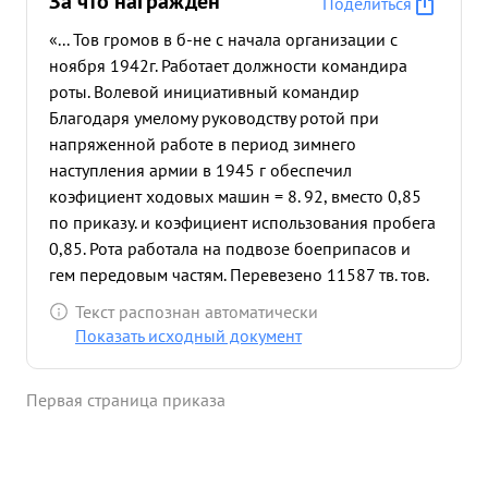
За что награждён
Поделиться
«... Тов громов в б-не с начала организации с
ноября 1942г. Работает должности командира
роты. Волевой инициативный командир
Благодаря умелому руководству ротой при
напряженной работе в период зимнего
наступления армии в 1945 г обеспечил
коэфициент ходовых машин = 8. 92, вместо 0,85
по приказу. и коэфициент использования пробега
0,85. Рота работала на подвозе боеприпасов и
гем передовым частям. Перевезено 11587 тв. тов.
груза, сделав пробег 510520 км, при этом
Текст распознан автоматически
сэкономлено 5900 т. бензина. В момент
Показать исходный документ
подготовки армии к форсированию р. Одер 17
апреля ему было дано исключительно
Первая страница приказа
ответственное задами. Колонной в 10
Студебекеров срочно доста вить понтоны Данцига
на Одер. в р-н 1. грайфенхагена. Тов. громов
личным примером мобилизовал водителей и