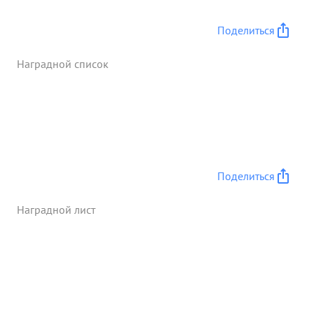
боевого опыта. Своим прошлым боевым опытом и
личным примером заражал молодой ле тный
Поделиться
состав действуя смело и решительно роявляя
мужество и отвагу. в воздушный бой т. ГРОМОВ
Наградной список
вступает смело и решительно, несмотря на
превосходящие силы противника. За образцовое
выполне ние боевых заданий и умелое
руководство подразделением в воздухе
ходатайствую о представлений т. ГРОМОВА к
Правительственной награде - орденом "КРАСНОЕ
ЗНАМЯ ". ...»
Поделиться
Наградной лист