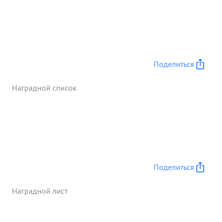
этом 4 фашистов. За проявленное мужество и
отвагу в боях с немецкими захватчиками тов.
КОСЯЧЕНКО заслуживает представления ее к
правительственной наградемедалью "За
боеспечивалуго". 5 ...»
Поделиться
Наградной список
Поделиться
Наградной лист