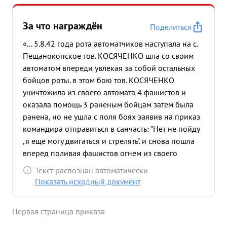
За что награждён
Поделиться
«... 5.8.42 года рота автоматчиков наступала на с.
Пещанокопское тов. КОСЯЧЕНКО шла со своим
автоматом впереди увлекая за собой остальных
бойцов роты. в этом бою тов. КОСЯЧЕНКО
уничтожила из своего автомата 4 фашистов и
оказала помощь 3 раненым бойцам затем была
ранена, но не ушла с поля боях заявив на приказ
командира отправиться в санчасть: "Нет не пойду
,я еще могу двигаться и стрелять". и снова пошла
вперед поливая фашистов огнем из своего
автомата. и только после вторичного ранения
Текст распознан автоматически
была вынесена с поля боях бойцами. в Хуторе
Показать исходный документ
Кооператор был окружен немецкими танками и
автоматчиками автообоз, где находилась раненая
Первая страница приказа
КОСЯЧЕНКО которая не смотря на ранения
открыла огонь из своего автомата уничтожив при