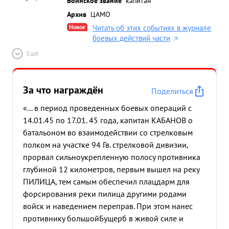
Воинское звание
капитан
Архив
ЦАМО
Новое
Читать об этих событиях в журнале
боевых действий части
Ещё
За что награждён
Поделиться
«... в период проведенных боевых операций с
14.01.45 по 17.01. 45 года, капитан КАБАНОВ о
батальоном во взаимодействии со стрелковым
полком на участке 94 Гв. стрелковой дивизии,
прорвал сильноукрепленную полосу противника
глубиной 12 километров, первым вышел на реку
ПИЛИЦА, тем самым обеспечил плацдарм для
форсирования реки пилица другими родами
войск и наведением переправ. При этом нанес
противнику большойБущерб в живой силе и