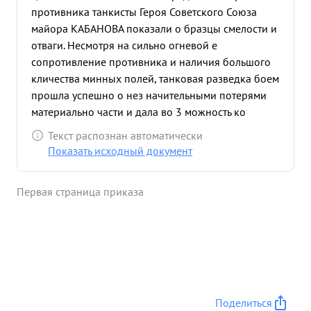
противника танкисты Героя Советского Союза
майора КАБАНОВА показали о бразцы смелости и
отваги. Несмотря на сильно огневой е
сопротивление противника и наличия большого
кличества минных полей, танковая разведка боем
прошла успешно о нез начительными потерями
материально части и дала во 3 можность ко
мандиру бригады принять правильное решение в
Текст распознан автоматически
по следующем раз вертывании бо евых действий
Показать исходный документ
танковых батальонов бригады. 16 апреля с.г. при
выполнении бо евой задачи, майор КАБАНОВ был
Первая страница приказа
тяжело ранен и 17.04.45 года умер в госпитале. ...»
Поделиться