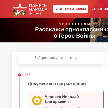
Главная страница
/
Участники войны
/
УЧАСТНИКИ ВОЙНЫ
БОЕВЫЕ О
Черняев Николай
Григорьевич
Действия
Скачать документы
Упоминается в 1 документе:
Выберите документ ниже
1945
Документы о награждении
Черняев Николай
Григорьевич