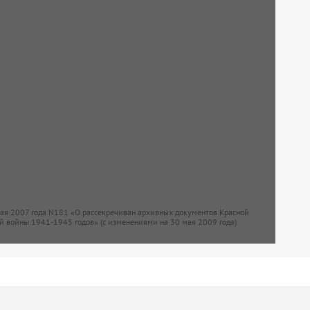
мая 2007 года N181 «О рассекречиван архивных документов Красной
й войны 1941-1945 годов» (с изменениями на 30 мая 2009 года)