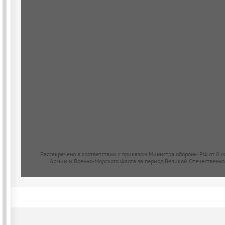
Рассекречено в соответствии с приказом Министра обороны РФ от 8 
Армии и Военно-Морского Флота за период Великой Отечественно