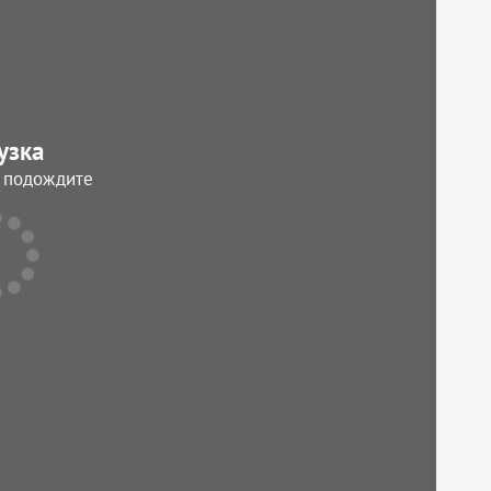
узка
, подождите