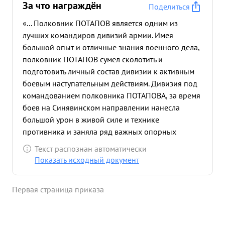
За что награждён
Поделиться
«... Полковник ПОТАПОВ является одним из
лучших командиров дивизий армии. Имея
большой опыт и отличные знания военного дела,
полковник ПОТАПОВ сумел сколотить и
подготовить личный состав дивизии к активным
боевым наступательным действиям. Дивизия под
командованием полковника ПОТАПОВА, за время
боев на Синявинском направлении нанесла
большой урон в живой силе и технике
противника и заняла ряд важных опорных
пунктов противника, улучшив свои позиции на
Текст распознан автоматически
Синявинских высотах. Полковник ПОТАПОВ за
Показать исходный документ
время боев Дивизии умело организовал разведку
и взаимодействие пехоты с приданными частями.
Первая страница приказа
Лично смел
во время операции всегда находился
в боевых порядках частей дивизии, непос
редственно руководя ими. Про- Полковник