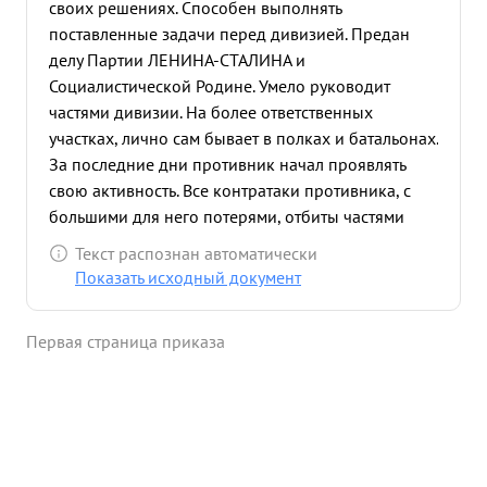
своих решениях. Способен выполнять
поставленные задачи перед дивизией. Предан
делу Партии ЛЕНИНА-СТАЛИНА и
Социалистической Родине. Умело руководит
частями дивизии. На более ответственных
участках, лично сам бывает в полках и батальонах.
За последние дни противник начал проявлять
свою активность. Все контратаки противника, с
большими для него потерями, отбиты частями
дивизии.. Только за последние три дня части
Текст распознан автоматически
дивизии уничтожили противника более 400
Показать исходный документ
соладт и офицеров. Под руководством тов.
ПАТАПОВА, части дивизии стойко удерживают
Первая страница приказа
занятые рубежи. За стойкость и умение
руководить частями дивизии. ...»