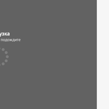
узка
, подождите