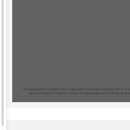
Рассекречено в соответствии с приказом Министра обороны РФ от 8 
Армии и Военно-Морского Флота за период Великой Отечественно