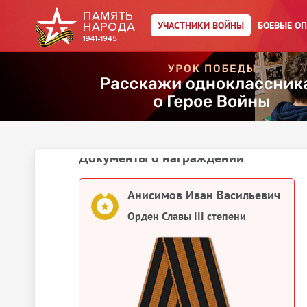
Действия
Скачать документы
УЧАСТНИКИ ВОЙНЫ
БОЕВЫЕ О
Упоминается в 1 документе:
Выберите документ ниже
1958
Документы о награждении
Анисимов Иван Васильевич
Орден Славы III степени