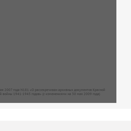
мая 2007 года N181 «О рассекречиван архивных документов Красной
й войны 1941-1945 годов» (с изменениями на 30 мая 2009 года)