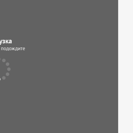
узка
, подождите