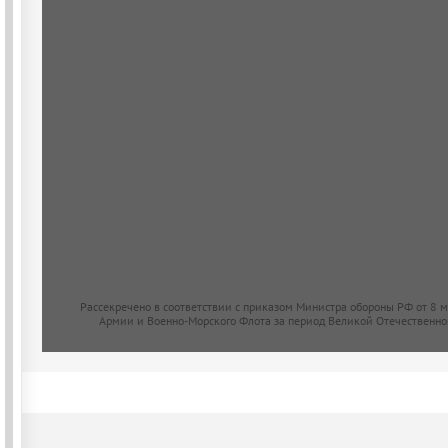
Рассекречено в соответствии с приказом Министра обороны РФ от 8 
Армии и Военно-Морского Флота за период Великой Отечественно