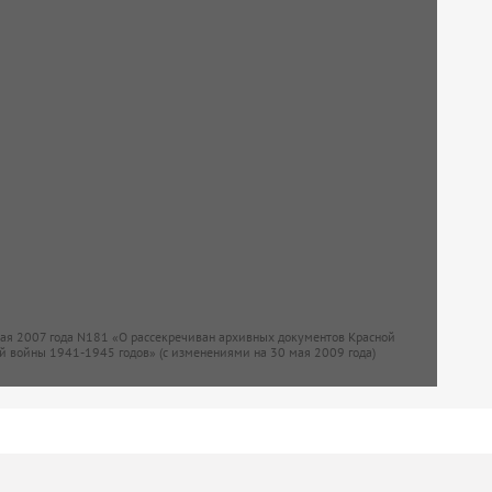
мая 2007 года N181 «О рассекречиван архивных документов Красной
й войны 1941-1945 годов» (с изменениями на 30 мая 2009 года)