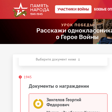
Главная страница
/
Участники войны
/
УЧАСТНИКИ ВОЙНЫ
БОЕВЫЕ О
Зангелов Георгий
Федорович
Действия
Скачать документы
Упоминается в 1 документе:
Выберите документ ниже
1945
Документы о награждении
Зангелов Георгий
Федорович