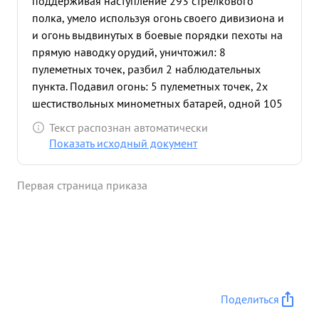
поддерживая наступление 293 стрелкового
полка, умело используя огонь своего дивизиона и
и огонь выдвинутых в боевые порядки пехоты на
прямую наводку орудий, уничтожил: 8
пулеметных точек, разбил 2 наблюдательных
пункта. Подавил огонь: 5 пулеметных точек, 2х
шестиствольных минометных батарей, одной 105
милиметровой артиллерийской батареи,
Текст распознан автоматически
уничтожил 2 81 миллиметровых минометных
Показать исходный документ
батарей, до 100 немецких солдат и офицеров
противника, чем обеспечил нашей пехоте прор
Первая страница приказа
вать оборону противника и ворваться город
Шталпупенен- важный узел обороны немцев в
Восточной Пруссии. Сопровождая наступающую
пехоту, огнем своего ди визиона капитан
Жорницкий обеспечил пехоте полностью очистить
и захватить город Шталпупской ...»
Поделиться