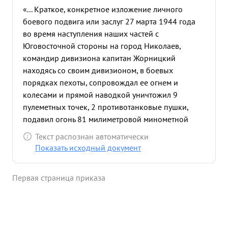
«... Краткое, конкретное изложение личного
боевого подвига или заслуг 27 марта 1944 года
во время наступления наших частей с
Юговосточной стороны на город Николаев,
командир дивизиона капитан Жорницкий
находясь со своим дивизионом, в боевых
порядках пехоты, сопровождал ее огнем и
колесами и прямой наводкой уничтожил 9
пулеметных точек, 2 противотанковые пушки,
подавил огонь 81 милиметровой минометной
батареи и одну 105 миллиметровую
Текст распознан автоматически
артиллерийскую батарею противника, чем
Показать исходный документ
способствовал своим дивизионом нашей пехоте
прорвать оборону противника, ворваться в город
Первая страница приказа
Николаев, завязать с противником уличные бои
При поддержке артиил ерии некота успешно
развила наступление очищая город от
противника. Товарищ Жорницкий участник боев