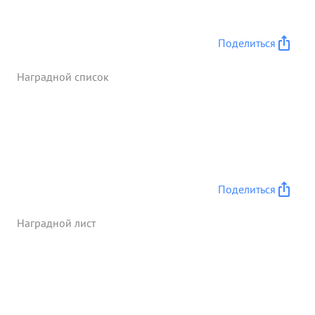
на реке Молочная Днепр, в боях за город
Николаев Ранее не награждался ...»
Поделиться
Наградной список
Поделиться
Наградной лист