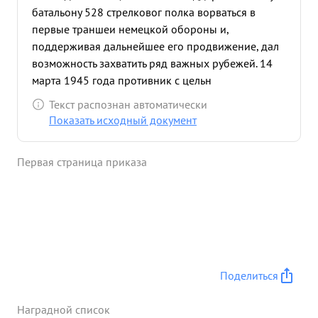
батальону 528 стрелковог полка ворваться в
первые траншеи немецкой обороны и,
поддерживая дальнейшее его продвижение, дал
возможность захватить ряд важных рубежей. 14
марта 1945 года противник с цельн
восстановления своего прежнего положения
Текст распознан автоматически
предпринял контратаку силою до 2-х рот пехоты,
Показать исходный документ
при поддержке 4-х самоходных орудий. Выкатив
76 мм батарею на прямую наводку и
Первая страница приказа
сосредоточив огонь 2-х батарей, майор ЖОР-
НИЦКИЙ успешно отразил контратаку. в
результате было сожжено 2 самоходных орудия,
уничтожено до 60 немецких солдат и офицеров.
25 марта 1945 года в бою по уничтожению
Восточно-Прусской группировки, майор
ЖОРНИЦКИЙ огнем дивизиона во время 45
Поделиться
минутной артиллерийской подготовки подавил и
уничт ожил все засеченные цели и обеспечил
Наградной список