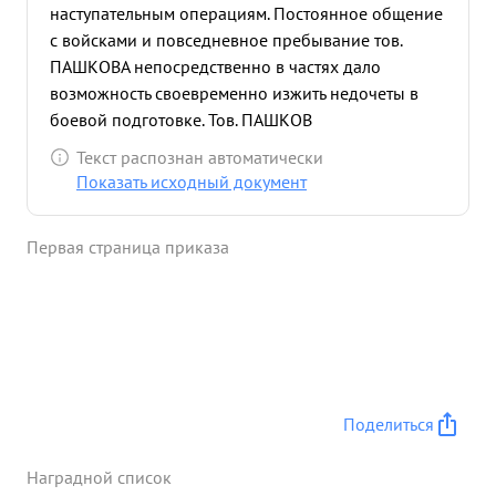
наступательным операциям. Постоянное общение
с войсками и повседневное пребывание тов.
ПАШКОВА непосредственно в частях дало
возможность своевременно изжить недочеты в
боевой подготовке. Тов. ПАШКОВ
непосредственно руководил недготовкой кадров
Текст распознан автоматически
младших командиров и курсов младших
Показать исходный документ
лейтенантов армии благодаря чего части армии
были укомплектованы, хорошо обученным
Первая страница приказа
командным составом. За период боевых действии
армии подполковник тов. ПАШКОВ выполнил ряд
ответственнейших поручений Военного Совета
Армии с которыми справился хорошо.
Подполковник тов. ПАШКОВ человек с огромным
опытом и боевым стажем, отличный строевик,
общительный и прямодуш ный командир и
Поделиться
товарищ. ...»
Наградной список