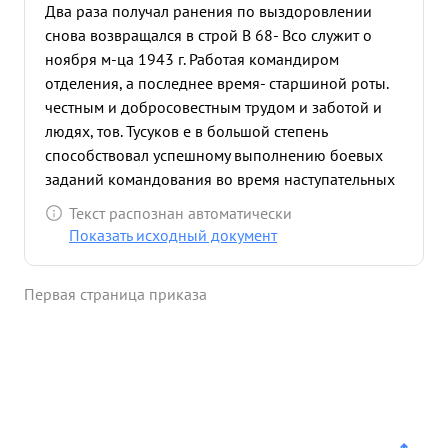
Два раза получал ранения по выздоровлении
снова возвращался в строй В 68- Всо служит о
ноября м-ца 1943 г. Работая командиром
отделения, а последнее время- старшиной роты.
честным и добросовестным трудом и заботой и
людях, тов. Тусуков е в большой степень
способствовал успешному выполнению боевых
заданий командования во время наступательных
операций по Берлин, за образцовое выполнения
Текст распознан автоматически
боевых заданий команд ования и проявленную
Показать исходный документ
при этом самоот верженность, т. Тусуновс
представляется и нал ...»
Первая страница приказа