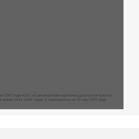
мая 2007 года N181 «О рассекречиван архивных документов Красной
й войны 1941-1945 годов» (с изменениями на 30 мая 2009 года)