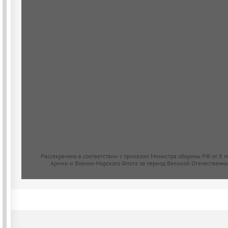
Рассекречено в соответствии с приказом Министра обороны РФ от 8 
Армии и Военно-Морского Флота за период Великой Отечественно