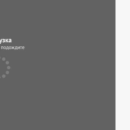
узка
, подождите