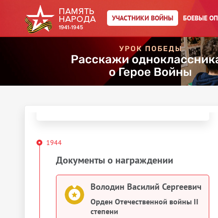
Сергеевич
УЧАСТНИКИ ВОЙНЫ
БОЕВЫЕ О
Год рождения:
__.__.1916
Действия
Скачать документы
Упоминается в 3 документах
, как
:
Володин, Валодин
Выберите документ ниже
1944
Документы о награждении
Володин Василий Сергеевич
Орден Отечественной войны II
степени