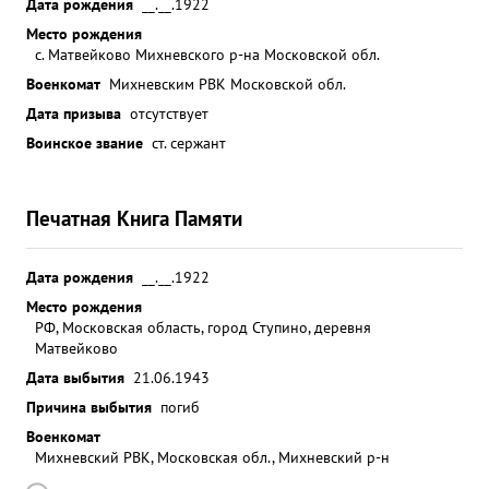
Дата рождения
__.__.1922
СОВЕТСКОГО союзА" посмертно. ...»
Место рождения
с. Матвейково Михневского р-на Московской обл.
Военкомат
Михневским РВК Московской обл.
Дата призыва
отсутствует
Воинское звание
ст. сержант
Печатная Книга Памяти
Дата рождения
__.__.1922
Место рождения
РФ, Московская область, город Ступино, деревня
Матвейково
Дата выбытия
21.06.1943
Причина выбытия
погиб
Военкомат
Михневский РВК, Московская обл., Михневский р-н