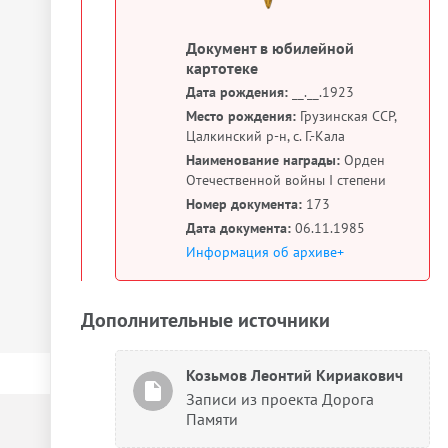
Документ в юбилейной
картотеке
Дата рождения:
__.__.1923
Место рождения:
Грузинская ССР,
Цалкинский р-н, с. Г.-Кала
Наименование награды:
Орден
Отечественной войны I степени
Номер документа:
173
Дата документа:
06.11.1985
Информация об архиве+
Дополнительные источники
Козьмов Леонтий Кириакович
Записи из проекта Дорога
Памяти