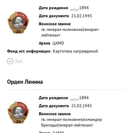
Дата рождения
__.__.1894
Дата документа
21.02.1945
Воинское звание
гв. генерал-полковник|генерал-
лейтенант
Архив
ЦАМО
Фонд ист. информации
Картотека награждений
Ещё
Орден Ленина
Дата рождения
__.__.1894
Дата документа
21.02.1945
Воинское звание
гв. генерал-полковник|командир
бригады|генерал-лейтенант
Архив
ЦАМО