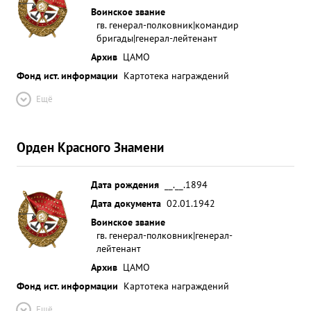
Воинское звание
гв. генерал-полковник|командир
бригады|генерал-лейтенант
Архив
ЦАМО
Фонд ист. информации
Картотека награждений
Ещё
Орден Красного Знамени
Дата рождения
__.__.1894
Дата документа
02.01.1942
Воинское звание
гв. генерал-полковник|генерал-
лейтенант
Архив
ЦАМО
Фонд ист. информации
Картотека награждений
Ещё