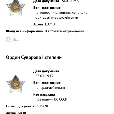
Дата документа
28.01.1943
Воинское звание
гв. генерал-полковник|командир
бригады|генерал-лейтенант
Архив
ЦАМО
Фонд ист. информации
Картотека награждений
Ещё
Орден Суворова I степени
Дата документа
28.01.1943
Воинское звание
генерал-лейтенант
Кто наградил
Президиум ВС СССР
Номер документа
605/28
Архив
ГАРФ