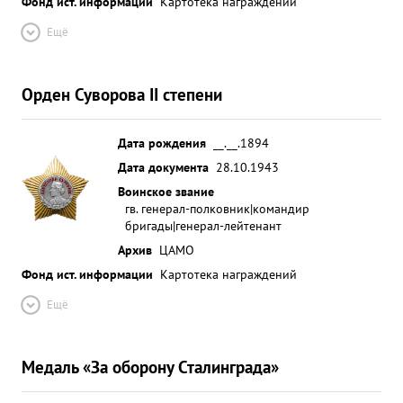
Фонд ист. информации
Картотека награждений
Ещё
Орден Суворова II степени
Дата рождения
__.__.1894
Дата документа
28.10.1943
Воинское звание
гв. генерал-полковник|командир
бригады|генерал-лейтенант
Архив
ЦАМО
Фонд ист. информации
Картотека награждений
Ещё
Медаль «За оборону Сталинграда»