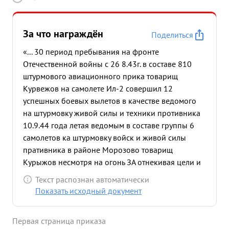
За что награждён
Поделиться
«... 30 период пребывания на фронте
Отечественной войны с 26 8.43г. в составе 810
штурмового авиационного прика товарищ
Курвежов на самолете Ил-2 совершил 12
успешных боевых вылетов в качестве ведомого
на штурмовку живой силы и техники противника
10.9.44 года летая ведомым в составе группы 6
самолетов ка штурмовку войск и живой силы
пративника в районе Морозово товарищ
Курыжов несмотря на огонь ЗА отнекивая цели и
штурмовал их В момент атаки товарищ Курынов
Текст распознан автоматически
заметил что зенитный пулемет открыл огонь то
Показать исходный документ
ведущему группы Последний пошел в атаку и
подавил огонь зенитного пулемета В этом вылете
Первая страница приказа
товарищ Курыжов уничтожил 1 автомашину,