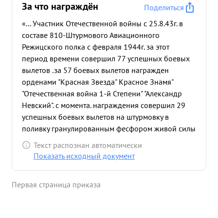
За что награждён
Поделиться
«... Участник Отечественной войны с 25.8.43г. в
составе 810-Штурмового Авиационного
Режицского полка с февраля 1944г. за этот
период времени совершил 77 успешных боевых
вылетов .за 57 боевых вылетов награжден
орденами "Красная Звезда" Красное Знамя"
"Отечественная война 1-й Степени" "Александр
Невский". с момента. награждения совершил 29
успешных боевых вылетов на штурмовку в
поливку гранулированным фесфором живой силы
и техники противника в качестве ведущего.
Текст распознан автоматически
29.10.44г. выполняя боевое задание ведущим
Показать исходный документ
пары самолетов ИЛ-2 по уничтожению арт мин.
батарей противника в районе ДЕЛАУЦЕ. Несмотря
Первая страница приказа
ка плохие метеоусловия товарищ КУРНЕЕВ точно
вышел на цель и сбросил бомбовый груз в
результате чего уничтожил:2 миномета одно