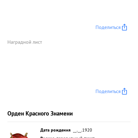
При подходе к цели группа была встречена
сильными огнем ЗА и МЗА. Умело маневрируя тов.
КУРЫ ЕВ, поливая грунултрованным фосфором,
уничтожил : автомашин 3 подвод - 2 и до 15
Поделиться
солдат и офицеров противника Группа в этом бою
уничтожила : 12 автомашин, 13 подвод и до 70
Наградной лист
солдат и офицеров противника, что
подтверждают старший лейтенант ШТРЯКИН,
младший лейтенант ЧАЙКИН. ...»
Поделиться
Орден Красного Знамени
Дата рождения
__.__.1920