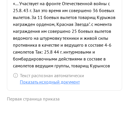
«... Участвует на фронте Отечественной войны с
25.8. 43 г. Зал это время им совершено 36 боевых
вылетов. За 11 боевых вылетов товарищ Курыжов
награжден орденом, Красная Звезда". с момента
награждения им совершено 25 боевых вылетов
ведомого на штурмовку техники и живой силы
противника в качестве и ведущего в составе 4-6
самолетов Так: 25.8 44 г. интурмовыми и
бомбардировочными действиями в составе в
самолетов ведущим группы, товарищ Курынсов
Группой штурмовал огневне позиции арт. мин,
Текст распознан автоматически
батарей противника, скопление живойсила на
Показать исходный документ
переднем крас чем оказала большую помощь
наземным частям при прорыве оборонительного
Первая страница приказа
рубежа противника озеро Лидерис оз. Катите, в
результате чего противник понес большие потери.
Боевые действия группы Лейтенанта Курыкова
подтверждает командир %-го Гвардейского
Стрелкового корпуса Гвардий Генерал Майор