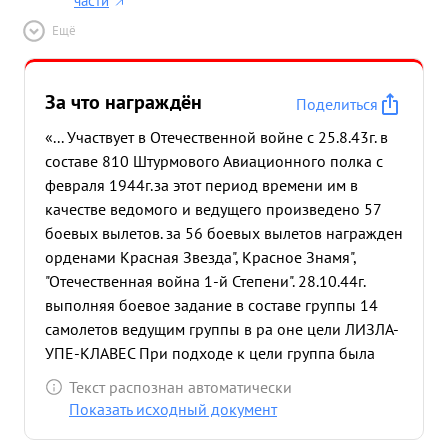
части
Ещё
За что награждён
Поделиться
«... Участвует в Отечественной войне с 25.8.43г. в
составе 810 Штурмового Авиационного полка с
февраля 1944г.за этот период времени им в
качестве ведомого и ведущего произведено 57
боевых вылетов. за 56 боевых вылетов награжден
орденами Красная Звезда", Красное Знамя",
"Отечественная война 1-й Степени". 28.10.44г.
выполняя боевое задание в составе группы 14
самолетов ведущим группы в ра оне цели ЛИЗЛА-
УПЕ-КЛАВЕС При подходе к цели группа была
встречена сильным огнем ЗА противника и
Текст распознан автоматически
плохими метеорологическими условиями Метким
Показать исходный документ
бомбометанием с первых двух заходов группа