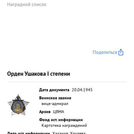
Наградной список
Поделиться
Орден Ушакова I степени
Дата документа
20.04.1945
Воинское звание
вице-адмирал
Архив
ЦВМА
Фонд ист. информации
Картотека награждений
Дело ист. информации
Хаханов_Хрулева