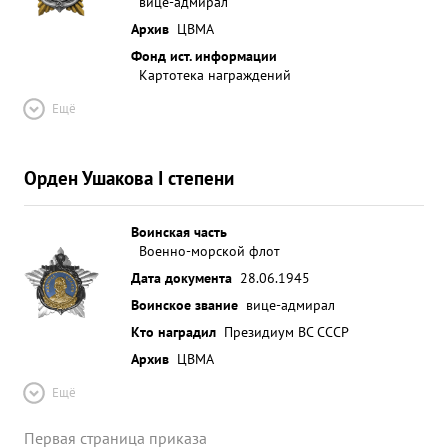
вице-адмирал
Архив
ЦВМА
Фонд ист. информации
Картотека награждений
Ещё
Орден Ушакова I степени
Воинская часть
Военно-морской флот
Дата документа
28.06.1945
Воинское звание
вице-адмирал
Кто наградил
Президиум ВС СССР
Архив
ЦВМА
Ещё
Первая страница приказа