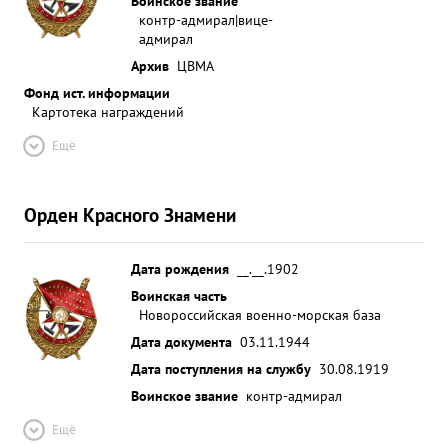
Воинское звание
контр-адмирал|вице-
адмирал
Архив
ЦВМА
Фонд ист. информации
Картотека награждений
Ещё
Орден Красного Знамени
Дата рождения
__.__.1902
Воинская часть
Новороссийская военно-морская база
Дата документа
03.11.1944
Дата поступления на службу
30.08.1919
Воинское звание
контр-адмирал
Ещё