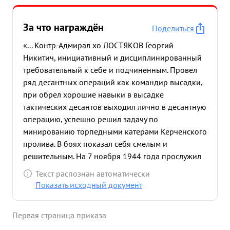
За что награждён
Поделиться
«... Контр-Адмирал хо ЛОСТЯКОВ Георгий
Никитич, инициативный и дисциплинированный
требовательный к себе и подчиненным. Провел
ряд десантных операций как командир высадки,
при обрел хорошие навыки в высадке
тактических десантов выходил лично в десантную
операцию, успешно решил задачу по
минированию торпедными катерами Керченского
пролива. В боях показал себя смелым и
решительным. На 7 ноября 1944 года прослужил
в Военно-Морском флоте 27 лет и 02 месяца
Текст распознан автоматически
Достоин награждения орденом ...»
Показать исходный документ
Первая страница приказа