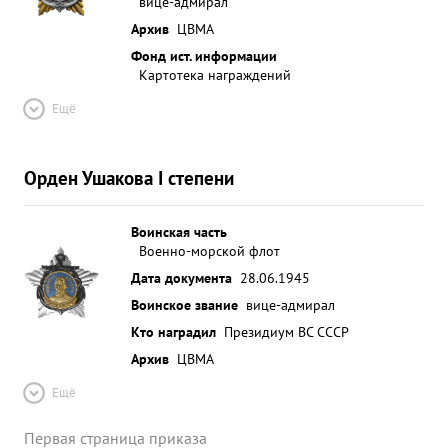
вице-адмирал
Архив
ЦВМА
Фонд ист. информации
Картотека награждений
Ещё
Орден Ушакова I степени
Воинская часть
Военно-морской флот
Дата документа
28.06.1945
Воинское звание
вице-адмирал
Кто наградил
Президиум ВС СССР
Архив
ЦВМА
Ещё
Первая страница приказа