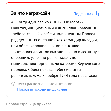
За что награждён
Поделиться
«... Контр-Адмирал хо ЛОСТЯКОВ Георгий
Никитич, инициативный и дисциплинированный
требовательный к себе и подчиненным. Провел
ряд десантных операций как командир высадки,
при обрел хорошие навыки в высадке
тактических десантов выходил лично в десантную
операцию, успешно решил задачу по
минированию торпедными катерами Керченского
пролива. В боях показал себя смелым и
решительным. На 7 ноября 1944 года прослужил
в Военно-Морском флоте 27 лет и 02 месяца
Текст распознан автоматически
Достоин награждения орденом ...»
Показать исходный документ
Первая страница приказа