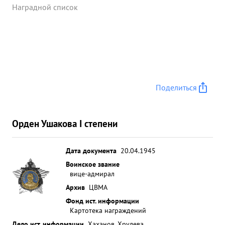
Наградной список
Поделиться
Орден Ушакова I степени
Дата документа
20.04.1945
Воинское звание
вице-адмирал
Архив
ЦВМА
Фонд ист. информации
Картотека награждений
Дело ист. информации
Хаханов_Хрулева