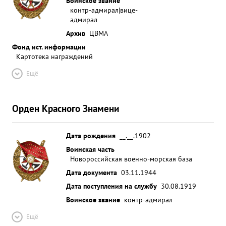
Воинское звание
контр-адмирал|вице-
адмирал
Архив
ЦВМА
Фонд ист. информации
Картотека награждений
Ещё
Орден Красного Знамени
Дата рождения
__.__.1902
Воинская часть
Новороссийская военно-морская база
Дата документа
03.11.1944
Дата поступления на службу
30.08.1919
Воинское звание
контр-адмирал
Ещё