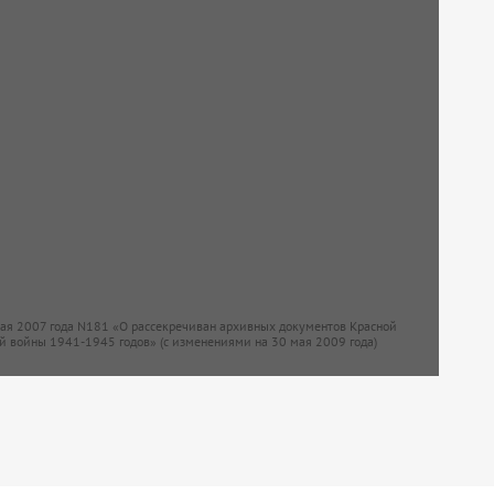
мая 2007 года N181 «О рассекречиван архивных документов Красной
й войны 1941-1945 годов» (с изменениями на 30 мая 2009 года)