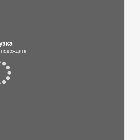
узка
, подождите