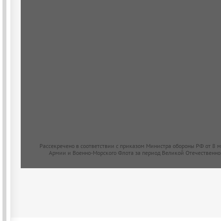
Рассекречено в соответствии с приказом Министра обороны РФ от 8 
Армии и Военно-Морского Флота за период Великой Отечественно