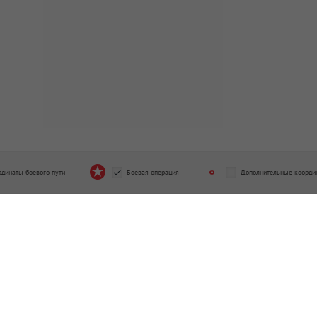
рдинаты боевого пути
Боевая операция
Дополнительные коорди