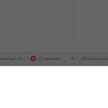
рдинаты боевого пути
Боевая операция
Дополнительные коорди