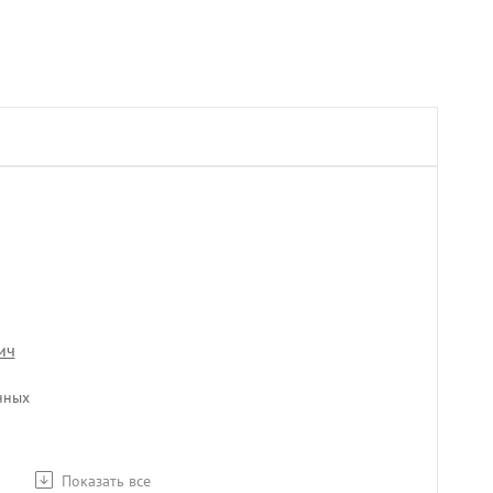
ич
нных
Показать все