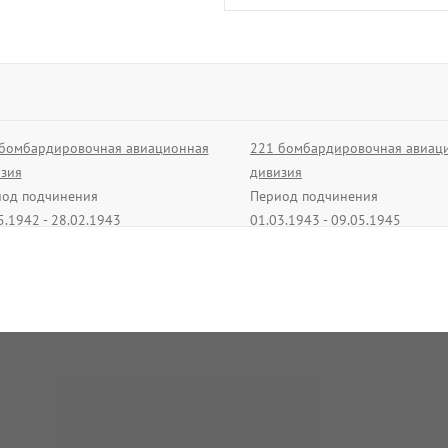
Соколов
Яков Николаев
майор
28.04.1905 - Нет да
бомбардировочная авиационная
221 бомбардировочная авиац
зия
дивизия
В архив
од подчинения
Период подчинения
5.1942 - 28.02.1943
01.03.1943 - 09.05.1945
Попов
Г. И.
подполковник
01.08.1944 - Нет да
В архив