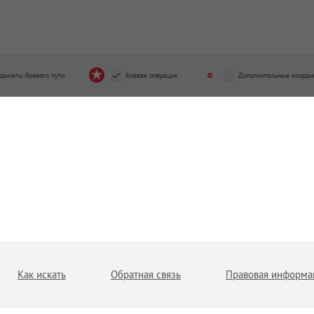
рдинаты боевого пути
Боевая операция
Дополнительные коорди
Как искать
Обратная связь
Правовая информа